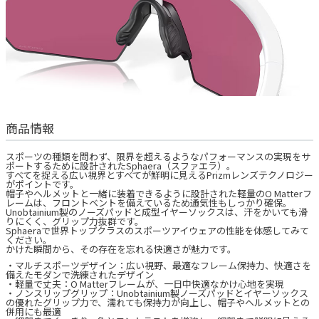
商品情報
スポーツの種類を問わず、限界を超えるようなパフォーマンスの実現をサ
ポートするために設計されたSphaera（スファエラ）。
すべてを捉える広い視界とすべてが鮮明に見えるPrizmレンズテクノロジー
がポイントです。
帽子やヘルメットと一緒に装着できるように設計された軽量のO Matterフ
レームは、フロントベントを備えているため通気性もしっかり確保。
Unobtainium製のノーズパッドと成型イヤーソックスは、汗をかいても滑
りにくく、グリップ力抜群です。
Sphaeraで世界トップクラスのスポーツアイウェアの性能を体感してみて
ください。
かけた瞬間から、その存在を忘れる快適さが魅力です。
・マルチスポーツデザイン：広い視野、最適なフレーム保持力、快適さを
備えたモダンで洗練されたデザイン
・軽量で丈夫：O Matterフレームが、一日中快適なかけ心地を実現
・ノンスリップグリップ：Unobtainium製ノーズパッドとイヤーソックス
の優れたグリップ力で、濡れても保持力が向上し、帽子やヘルメットとの
併用にも最適