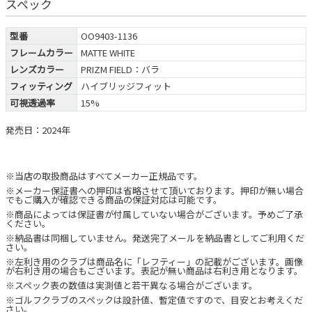
スペック
型番
OO9403-1136
フレームカラー
MATTE WHITE
レンズカラー
PRIZM FIELD：バラ
フィッティング
ハイブリッジフィット
可視透過率
15%
発売日：2024年
※当店の取扱商品はすべてメーカー正規品です。
※メーカー保証書への押印は省略させて頂いております。押印が無い場合
でもご購入が確認できる商品の保証対応は可能です。
※商品によっては保証書が付属していない場合がございます。予めご了承
ください。
※納品書は同梱していません。発送完了メールを納品書としてご利用くだ
さい。
※左利き用のクラブは商品名に「レフティー」の記載がございます。画像
が右利き用の場合もございます。表記が無い商品は右利き用となります。
※スペック表の数値は実測値と若干異なる場合がございます。
※ゴルフクラブのスペックは設計値、暫定値ですので、目安とお考えくだ
さい。