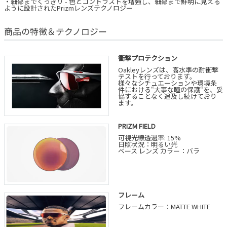
・細部までくっきり - 色とコントラストを増強し、細部まで鮮明に見える
ように設計されたPrizmレンズテクノロジー
商品の特徴＆テクノロジー
衝撃プロテクション
Oakleyレンズは、高水準の耐衝撃
テストを行っております。
様々なシチュエーションや環境条
件における“大事な瞳の保護“を、妥
協することなく追及し続けており
ます。
PRIZM FIELD
可視光線透過率: 15%
日照状況：明るい光
ベース レンズ カラー：バラ
フレーム
フレームカラー：MATTE WHITE