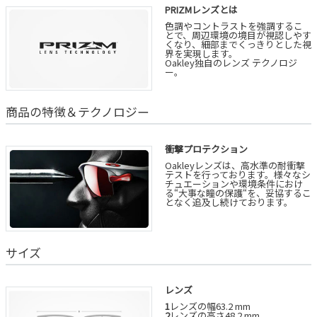
PRIZMレンズとは
色調やコントラストを強調するこ
とで、周辺環境の境目が視認しやす
くなり、細部までくっきりとした視
界を実現します。
Oakley独自のレンズ テクノロジ
ー。
商品の特徴＆テクノロジー
衝撃プロテクション
Oakleyレンズは、高水準の耐衝撃
テストを行っております。様々なシ
チュエーションや環境条件におけ
る“大事な瞳の保護“を、妥協するこ
となく追及し続けております。
サイズ
レンズ
1
レンズの幅63.2 mm
2
レンズの高さ48.2 mm