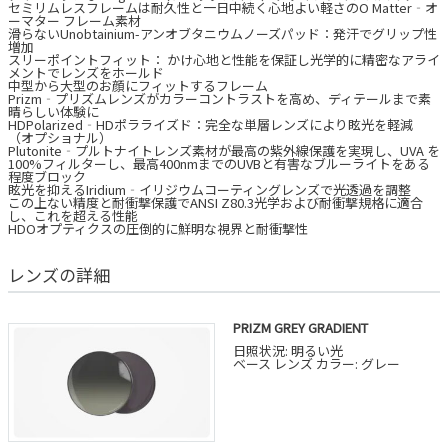
セミリムレスフレームは耐久性と一日中続く心地よい軽さのO Matter‐オ
ーマター フレーム素材
滑らないUnobtainium-アンオブタニウムノーズパッド：発汗でグリップ性
増加
スリーポイントフィット： かけ心地と性能を保証し光学的に精密なアライ
メントでレンズをホールド
中型から大型のお顔にフィットするフレーム
Prizm‐プリズムレンズがカラーコントラストを高め、ディテールまで素
晴らしい体験に
HDPolarized‐HDポラライズド：完全な単層レンズにより眩光を軽減
（オプショナル）
Plutonite‐プルトナイトレンズ素材が最高の紫外線保護を実現し、UVA を
100%フィルターし、最高400nmまでのUVBと有害なブルーライトをある
程度ブロック
眩光を抑えるIridium‐イリジウムコーティングレンズで光透過を調整
この上ない精度と耐衝撃保護でANSI Z80.3光学および耐衝撃規格に適合
し、これを超える性能
HDOオプティクスの圧倒的に鮮明な視界と耐衝撃性
レンズの詳細
PRIZM GREY GRADIENT
日照状況: 明るい光
ベース レンズ カラー: グレー