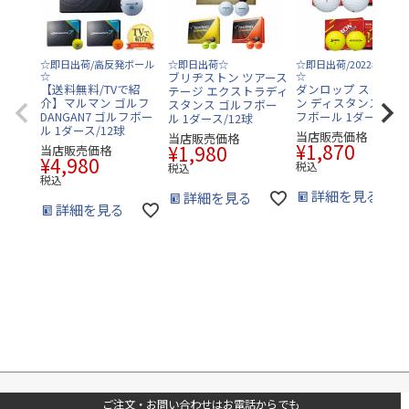
☆即日出荷/高反発ボール
☆即日出荷☆
☆即日出荷/2022年モデ
☆
ブリヂストン ツアース
☆
【送料無料/TVで紹
ダンロップ スリクソ
テージ エクストラディ
介】マルマン ゴルフ
ン ディスタンス9 ゴ
スタンス ゴルフボー
DANGAN7 ゴルフボー
フボール 1ダース/12
ル 1ダース/12球
ル 1ダース/12球
当店販売価格
当店販売価格
¥
1,870
¥
1,980
当店販売価格
¥
4,980
税込
税込
税込
詳細を見る
詳細を見る
詳細を見る
ご注文・お問い合わせはお電話からでも