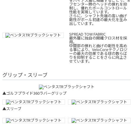
をバイアス層に積層することで、オ
フセンター時のヘッドの捩れを抑
制し、優れたボールコントロール
性能を実現しています。
さらに、シャフト先端の高い曲げ
剛性がボール初速の最大化を生み
出しています。
SPREAD TOW FABRIC
最外層に独自の開繊クロス材を採
用。
中間部の捩れと曲げの剛性を高め
る事により、VeloCoreテクノロジ
ーの最大の効果である球の散らば
りを抑制することをさらに向上さ
せています。
グリップ・スリーブ
▲ゴルフプライド360ラバーグリップ
▲スリーブ