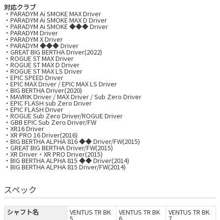
対応クラブ
・PARADYM Ai SMOKE MAX Driver
・PARADYM Ai SMOKE MAX D Driver
・PARADYM Ai SMOKE ◆◆◆ Driver
・PARADYM Driver
・PARADYM X Driver
・PARADYM ◆◆◆ Driver
・GREAT BIG BERTHA Driver(2022)
・ROGUE ST MAX Driver
・ROGUE ST MAX D Driver
・ROGUE ST MAX LS Driver
・EPIC SPEED Driver
・EPIC MAX Driver / EPIC MAX LS Driver
・BIG BERTHA Driver(2020)
・MAVRIK Driver / MAX Driver / Sub Zero Driver
・EPIC FLASH sub Zero Driver
・EPIC FLASH Driver
・ROGUE Sub Zero Driver/ROGUE Driver
・GBB EPIC Sub Zero Driver/FW
・XR16 Driver
・XR PRO 16 Driver(2016)
・BIG BERTHA ALPHA 816 ◆◆ Driver/FW(2015)
・GREAT BIG BERTHA Driver/FW(2015)
・XR Driver・XR PRO Driver(2015)
・BIG BERTHA ALPHA 815 ◆◆ Driver(2014)
・BIG BERTHA ALPHA 815 Driver/FW(2014)
スペック
シャフト名
VENTUS TR BK
VENTUS TR BK
VENTUS TR BK
5
6
7