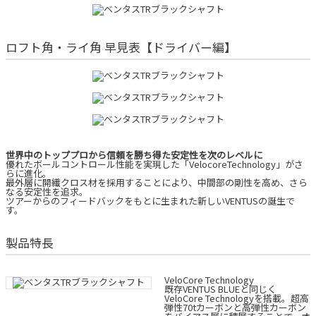
ロフト角・ライ角 早見表【ドライバー編】
世界中のトッププロから信頼を勝ち得た安定性を次のレベルに
優れたボールコントロール性能を実現した「VelocoreTechnology」がさ
らに進化。
最外層に開繊クロス材を採用することにより、中間部の剛性を高め、さら
なる安定性を追求。
ツアーからのフィードバックをもとに生まれた新しいVENTUSの誕生で
す。
製品特長
VeloCore Technology
既存VENTUS BLUEと同じく
VeloCore Technologyを搭載。超高
弾性70tカーボンと高弾性カーボン