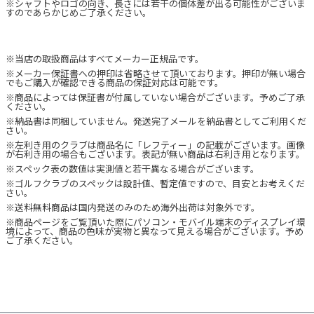
※シャフトやロゴの向き、長さには若干の個体差が出る可能性がございま
すのであらかじめご了承ください。
※当店の取扱商品はすべてメーカー正規品です。
※メーカー保証書への押印は省略させて頂いております。押印が無い場合
でもご購入が確認できる商品の保証対応は可能です。
※商品によっては保証書が付属していない場合がございます。予めご了承
ください。
※納品書は同梱していません。発送完了メールを納品書としてご利用くだ
さい。
※左利き用のクラブは商品名に「レフティー」の記載がございます。画像
が右利き用の場合もございます。表記が無い商品は右利き用となります。
※スペック表の数値は実測値と若干異なる場合がございます。
※ゴルフクラブのスペックは設計値、暫定値ですので、目安とお考えくだ
さい。
※送料無料商品は国内発送のみのため海外出荷は対象外です。
※商品ページをご覧頂いた際にパソコン・モバイル端末のディスプレイ環
境によって、商品の色味が実物と異なって見える場合がございます。予め
ご了承ください。