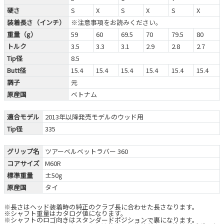
硬さ
S
X
S
X
S
X
装着長さ（インチ）
※注意事項をお読みください。
重量（g）
59
60
69.5
70
79.5
80
トルク
3.5
3.3
3.1
2.9
2.8
2.7
Tip径
8.5
Butt径
15.4
15.4
15.4
15.4
15.4
15.4
調子
元
原産国
ベトナム
適合モデル
2013年以降発売モデルのウッド用
Tip径
335
グリップ名
ツアーベルベットラバー 360
コアサイズ
M60R
標準重量
±50g
原産国
タイ
※長さはヘッド装着時の純正のクラブ長に合わせた長さなります。
※シャフト重量はカタログ値になります。
※シャフトのロゴ向きはスタンダードポジションで裏になります。