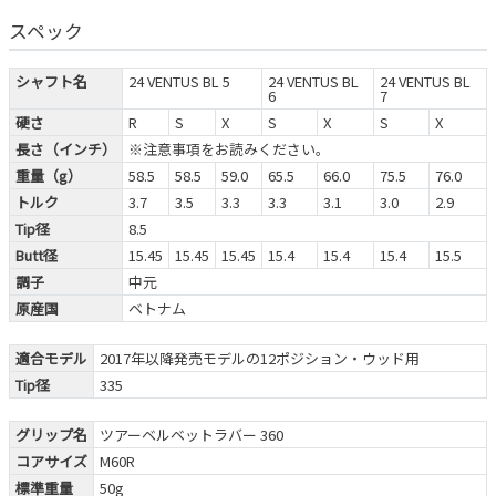
スペック
シャフト名
24 VENTUS BL 5
24 VENTUS BL
24 VENTUS BL
6
7
硬さ
R
S
X
S
X
S
X
長さ（インチ）
※注意事項をお読みください。
重量（g）
58.5
58.5
59.0
65.5
66.0
75.5
76.0
トルク
3.7
3.5
3.3
3.3
3.1
3.0
2.9
Tip径
8.5
Butt径
15.45
15.45
15.45
15.4
15.4
15.4
15.5
調子
中元
原産国
ベトナム
適合モデル
2017年以降発売モデルの12ポジション・ウッド用
Tip径
335
グリップ名
ツアーベルベットラバー 360
コアサイズ
M60R
標準重量
50g