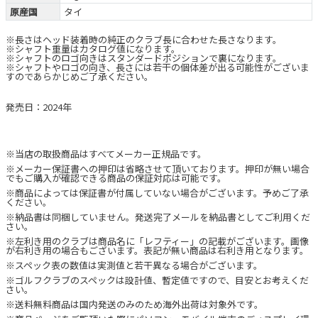
原産国
タイ
※長さはヘッド装着時の純正のクラブ長に合わせた長さなります。
※シャフト重量はカタログ値になります。
※シャフトのロゴ向きはスタンダードポジションで裏になります。
※シャフトやロゴの向き、長さには若干の個体差が出る可能性がございま
すのであらかじめご了承ください。
発売日：2024年
※当店の取扱商品はすべてメーカー正規品です。
※メーカー保証書への押印は省略させて頂いております。押印が無い場合
でもご購入が確認できる商品の保証対応は可能です。
※商品によっては保証書が付属していない場合がございます。予めご了承
ください。
※納品書は同梱していません。発送完了メールを納品書としてご利用くだ
さい。
※左利き用のクラブは商品名に「レフティー」の記載がございます。画像
が右利き用の場合もございます。表記が無い商品は右利き用となります。
※スペック表の数値は実測値と若干異なる場合がございます。
※ゴルフクラブのスペックは設計値、暫定値ですので、目安とお考えくだ
さい。
※送料無料商品は国内発送のみのため海外出荷は対象外です。