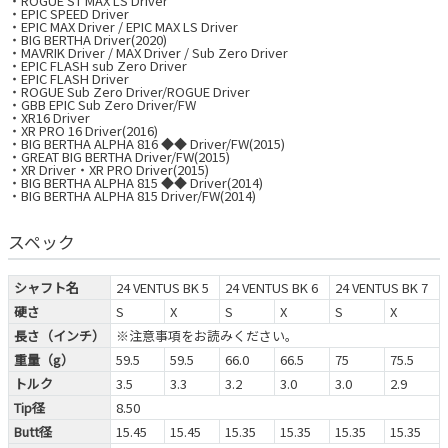
・ROGUE ST MAX LS Driver
・EPIC SPEED Driver
・EPIC MAX Driver / EPIC MAX LS Driver
・BIG BERTHA Driver(2020)
・MAVRIK Driver / MAX Driver / Sub Zero Driver
・EPIC FLASH sub Zero Driver
・EPIC FLASH Driver
・ROGUE Sub Zero Driver/ROGUE Driver
・GBB EPIC Sub Zero Driver/FW
・XR16 Driver
・XR PRO 16 Driver(2016)
・BIG BERTHA ALPHA 816 ◆◆ Driver/FW(2015)
・GREAT BIG BERTHA Driver/FW(2015)
・XR Driver・XR PRO Driver(2015)
・BIG BERTHA ALPHA 815 ◆◆ Driver(2014)
・BIG BERTHA ALPHA 815 Driver/FW(2014)
スペック
シャフト名
24 VENTUS BK 5
24 VENTUS BK 6
24 VENTUS BK 7
硬さ
S
X
S
X
S
X
長さ（インチ）
※注意事項をお読みください。
重量（g）
59.5
59.5
66.0
66.5
75
75.5
トルク
3.5
3.3
3.2
3.0
3.0
2.9
Tip径
8.50
Butt径
15.45
15.45
15.35
15.35
15.35
15.35