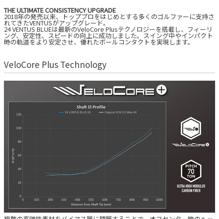
THE ULTIMATE CONSISTENCY UPGRADE
2018年の発売以来、トッププロをはじめとする多くのゴルファーに支持さ
れてきたVENTUSがアップグレード。
24 VENTUS BLUEは最新のVeloCore Plusテクノロジーを搭載し、フィーリ
ング、安定性、スピードの向上に成功しました。スイング中やインパクト
時の軌道をより安定させ、優れたボールコンタクトを実現します。
VeloCore Plus Technology
複数の高弾性素材をバイアス層に積層することで、オフセンター時のヘッ