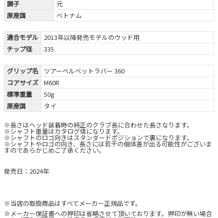
調子
元
原産国
ベトナム
適合モデル
2013年以降発売モデルのウッド用
チップ径
335
グリップ名
ツアーベルベットラバー 360
コアサイズ
M60R
標準重量
50g
原産国
タイ
※長さはヘッド装着時の純正のクラブ長に合わせた長さなります。
※シャフト重量はカタログ値になります。
※シャフトのロゴ向きはスタンダードポジションで裏になります。
※シャフトやロゴの向き、長さには若干の個体差が出る可能性がございま
すのであらかじめご了承ください。
発売日：2024年
※当店の取扱商品はすべてメーカー正規品です。
※メーカー保証書への押印は省略させて頂いております。押印が無い場合