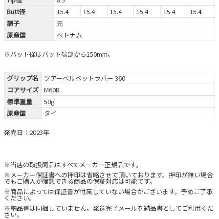
Butt径
15.4
15.4
15.4
15.4
15.4
15.4
調子
元
原産国
ベトナム
※バット径はバット端部から150mm。
グリップ名
ツアーベルベットラバー 360
コアサイズ
M60R
標準重量
50g
原産国
タイ
発売日：2023年
※当店の取扱商品はすべてメーカー正規品です。
※メーカー保証書への押印は省略させて頂いております。押印が無い場合
でもご購入が確認できる商品の保証対応は可能です。
※商品によっては保証書が付属していない場合がございます。予めご了承
ください。
※納品書は同梱していません。発送完了メールを納品書としてご利用くだ
さい。