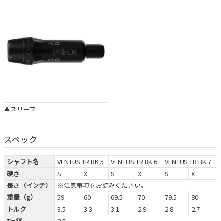
▲スリーブ
スペック
シャフト名
VENTUS TR BK 5
VENTUS TR BK 6
VENTUS TR BK 7
硬さ
S
X
S
X
S
X
長さ（インチ）
※注意事項をお読みください。
重量（g）
59
60
69.5
70
79.5
80
トルク
3.5
3.3
3.1
2.9
2.8
2.7
Tip径
8.5