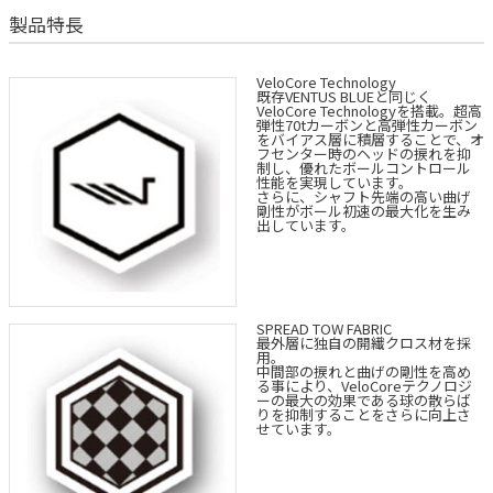
製品特長
VeloCore Technology
既存VENTUS BLUEと同じく
VeloCore Technologyを搭載。超高
弾性70tカーボンと高弾性カーボン
をバイアス層に積層することで、オ
フセンター時のヘッドの捩れを抑
制し、優れたボールコントロール
性能を実現しています。
さらに、シャフト先端の高い曲げ
剛性がボール初速の最大化を生み
出しています。
SPREAD TOW FABRIC
最外層に独自の開繊クロス材を採
用。
中間部の捩れと曲げの剛性を高め
る事により、VeloCoreテクノロジ
ーの最大の効果である球の散らば
りを抑制することをさらに向上さ
せています。