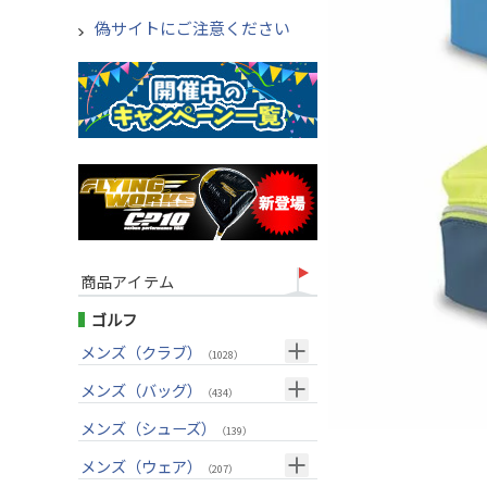
偽サイトにご注意ください
商品アイテム
ゴルフ
メンズ（クラブ）
（1028）
クラブセット(右用)
メンズ（バッグ）
（24）
（434）
ドライバー(右用)
キャディバッグ
（136）
メンズ（シューズ）
（212）
（139）
フェアウェイウッド(右用)
ボストンバッグ
（100）
（50）
メンズ（ウェア）
（207）