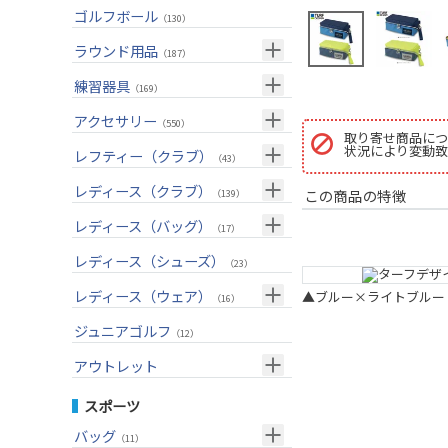
ユーティリティー(右用)
トートバッグ
（89）
（53）
トップス
ゴルフボール
（55）
（130）
アイアンセット(右用)
カートバッグ
（209）
（85）
ボトムス
（26）
ラウンド用品
（187）
アイアン単品(右用)
クラブケース
（91）
（33）
アウター
（17）
GPSナビ
練習器具
（34）
（169）
ウェッジ(右用)
（134）
インナー
（17）
距離測定器
パターマット
（59）
アクセサリー
（28）
（550）
パター(右用)
取り寄せ商品につ
（222）
レインウェア
（11）
ティー
スイング練習器
（20）
状況により変動致
ヘッドカバー
（114）
レフティー（クラブ）
（213）
（43）
チッパー(右用)
（13）
ソックス
（25）
ボールケース
（3）
シューズケース
クラブセット(左用)
（7）
レディース（クラブ）
（1）
この商品の特徴
（139）
USモデル
（59）
グローブ
（45）
マーカー
（35）
トラベルケース
ドライバー(左用)
（20）
クラブセット(女性用)
（4）
レディース（バッグ）
（11）
（17）
カスタム
その他
（11）
グリーンフォーク
（4）
ポーチ
フェアウェイウッド(左用)
（12）
ドライバー(女性用)
（4）
キャディバッグ
（20）
レディース（シューズ）
（12）
（23）
ネームプレート
（6）
帽子
ユーティリティー(左用)
（72）
フェアウェイウッド(女性用)
（3）
クラブケース
（28）
（2）
レディース（ウェア）
▲ブルー×ライトブルー
（16）
傘
（23）
ベルト
アイアンセット(左用)
（33）
ユーティリティー(女性用)
（6）
（24）
トップス
ジュニアゴルフ
（5）
（12）
サングラス
アイアン単品(左用)
（73）
アイアンセット(女性用)
（3）
（17）
レインウェア
（4）
アウトレット
ネックレス
ウェッジ(左用)
（31）
アイアン単品(女性用)
（7）
（14）
グローブ
（4）
クラブセット
スポーツ
その他
パター(左用)
（42）
ウェッジ(女性用)
（15）
（15）
その他
ドライバー
（2）
バッグ
（11）
シャフト