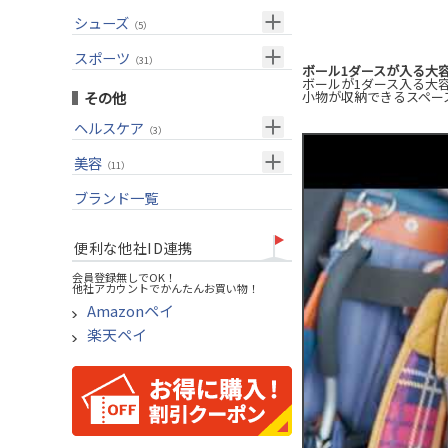
USモデル
（27）
パター(女性用)
（8）
フェアウェイウッド
メンズ
シューズ
（10）
（5）
グリップ
（20）
チッパー(女性用)
（2）
ユーティリティー
スーツケース
アクセサリー
（1）
スポーツ
（4）
（31）
USモデル
ボール1ダースが入る大
アイアンセット
（1）
ボールが1ダース入る大
メンズ
トレーニング
（1）
（14）
その他
小物が収納できるスペー
アイアン単品
アウトドア
（6）
ヘルスケア
（3）
ウェッジ
アクセサリー
（11）
サポーター
美容
（2）
パター
（11）
UVケア
ブランド一覧
ゴルフバッグ
（11）
キャディバッグ
便利な他社ID連携
ゴルフシューズ
会員登録無しでOK！
他社アカウントでかんたんお買い物！
ウェア
Amazonペイ
その他
楽天ペイ