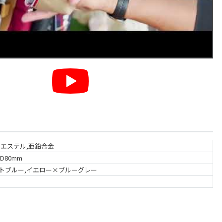
リエステル,亜鉛合金
D80mm
トブルー,イエロー×ブルーグレー