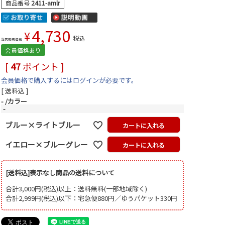
商品番号
2411-amlr
4,730
¥
税込
当店販売価格
会員価格あり
[
47
ポイント ]
会員価格で購入するにはログインが必要です。
送料込
-
カラー
-
ブルー×ライトブルー
カートに入れる
イエロー×ブルーグレー
カートに入れる
[送料込]表示なし商品の送料について
合計3,000円(税込)以上：送料無料(一部地域除く)
合計2,999円(税込)以下：宅急便880円／ゆうパケット330円