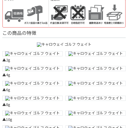
この商品の特徴
▲2g
▲4g
▲6g
▲8g
▲10g