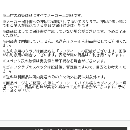
※当店の取扱商品はすべてメーカー正規品です。
※メーカー保証書への押印は省略させて頂いております。押印が無い場合
でもご購入が確認できる商品の保証対応は可能です。
※商品によっては保証書が付属していない場合がございます。予めご了承
ください。
※納品書は同梱していません。発送完了メールを納品書としてご利用くだ
さい。
※左利き用のクラブは商品名に「レフティー」の記載がございます。画像
が右利き用の場合もございます。表記が無い商品は右利き用となります。
※スペック表の数値は実測値と若干異なる場合がございます。
※ゴルフクラブのスペックは設計値、暫定値ですので、目安とお考えくだ
さい。
※送料無料商品は国内発送のみのため海外出荷は対象外です。
※商品ページをご覧頂いた際にパソコン・モバイル端末のディスプレイ環
境によって、商品の色味が実物と異なって見える場合がございます。予め
ご了承ください。