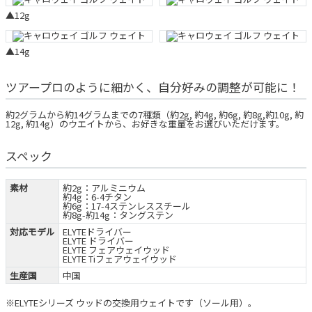
▲12g
▲14g
ツアープロのように細かく、自分好みの調整が可能に！
約2グラムから約14グラムまでの7種類（約2g, 約4g, 約6g, 約8g,約10g, 約
12g, 約14g）のウエイトから、お好きな重量をお選びいただけます。
スペック
素材
約2g：アルミニウム
約4g：6-4チタン
約6g：17-4ステンレススチール
約8g-約14g：タングステン
対応モデル
ELYTEドライバー
ELYTE ドライバー
ELYTE フェアウェイウッド
ELYTE Tiフェアウェイウッド
生産国
中国
※ELYTEシリーズ ウッドの交換用ウェイトです（ソール用）。