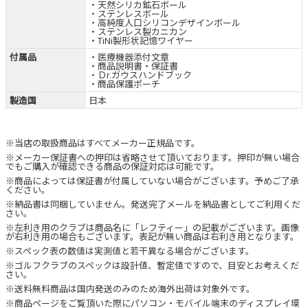
・天然シリカ鉱石ボール
・ステンレスボール
・高純度人口シリコンデザインボール
・ステンレス製カニカン
・TiNi製形状記憶ワイヤー
付属品
・医療機器添付文章
・商品説明書・保証書
・Ｄr.ガウスハンドブック
・商品保護ポーチ
製造国
日本
※当店の取扱商品はすべてメーカー正規品です。
※メーカー保証書への押印は省略させて頂いております。押印が無い場合
でもご購入が確認できる商品の保証対応は可能です。
※商品によっては保証書が付属していない場合がございます。予めご了承
ください。
※納品書は同梱していません。発送完了メールを納品書としてご利用くだ
さい。
※左利き用のクラブは商品名に「レフティー」の記載がございます。画像
が右利き用の場合もございます。表記が無い商品は右利き用となります。
※スペック表の数値は実測値と若干異なる場合がございます。
※ゴルフクラブのスペックは設計値、暫定値ですので、目安とお考えくだ
さい。
※送料無料商品は国内発送のみのため海外出荷は対象外です。
※商品ページをご覧頂いた際にパソコン・モバイル端末のディスプレイ環