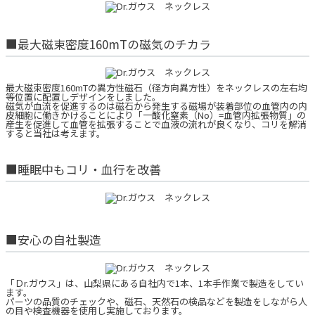
■最大磁束密度160mTの磁気のチカラ
最大磁束密度160mTの異方性磁石（径方向異方性）をネックレスの左右均
等位置に配置しデザインをしました。
磁気が血流を促進するのは磁石から発生する磁場が装着部位の血管内の内
皮細胞に働きかけることにより「一酸化窒素（No）=血管内拡張物質」の
産生を促進して血管を拡張することで血液の流れが良くなり、コリを解消
すると当社は考えます。
■睡眠中もコリ・血行を改善
■安心の自社製造
「Ｄr.ガウス」は、山梨県にある自社内で1本、1本手作業で製造をしてい
ます。
パーツの品質のチェックや、磁石、天然石の検品などを製造をしながら人
の目や検査機器を使用し実施しております。