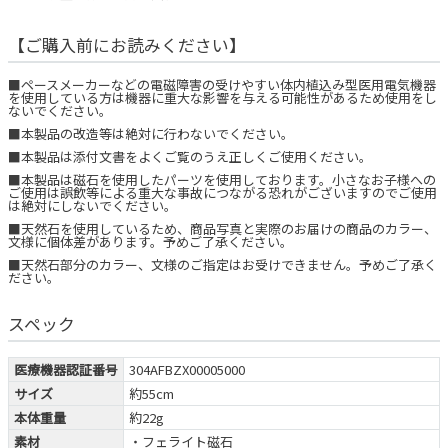
【ご購入前にお読みください】
■ペースメーカーなどの電磁障害の受けやすい体内植込み型医用電気機器
を使用している方は機器に重大な影響を与える可能性があるため使用をし
ないでください。
■本製品の改造等は絶対に行わないでください。
■本製品は添付文書をよくご覧のうえ正しくご使用ください。
■本製品は磁石を使用したパーツを使用しております。小さなお子様への
ご使用は誤飲等による重大な事故につながる恐れがございますのでご使用
は絶対にしないでください。
■天然石を使用しているため、商品写真と実際のお届けの商品のカラー、
文様に個体差があります。予めご了承ください。
■天然石部分のカラー、文様のご指定はお受けできません。予めご了承く
ださい。
スペック
医療機器認証番号
304AFBZX00005000
サイズ
約55cm
本体重量
約22g
素材
・フェライト磁石