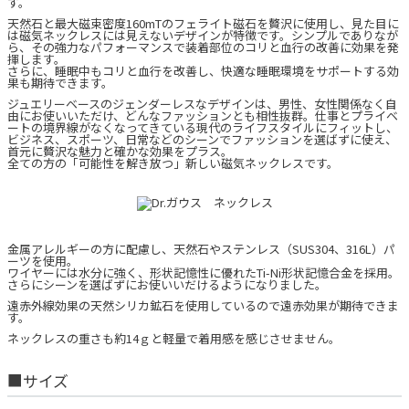
す。
天然石と最大磁束密度160mTのフェライト磁石を贅沢に使用し、見た目に
は磁気ネックレスには見えないデザインが特徴です。シンプルでありなが
ら、その強力なパフォーマンスで装着部位のコリと血行の改善に効果を発
揮します。
さらに、睡眠中もコリと血行を改善し、快適な睡眠環境をサポートする効
果も期待できます。
ジュエリーベースのジェンダーレスなデザインは、男性、女性関係なく自
由にお使いいただけ、どんなファッションとも相性抜群。仕事とプライベ
ートの境界線がなくなってきている現代のライフスタイルにフィットし、
ビジネス、スポーツ、日常などのシーンでファッションを選ばずに使え、
首元に贅沢な魅力と確かな効果をプラス。
全ての方の「可能性を解き放つ」新しい磁気ネックレスです。
金属アレルギーの方に配慮し、天然石やステンレス（SUS304、316L）パ
ーツを使用。
ワイヤーには水分に強く、形状記憶性に優れたTi-Ni形状記憶合金を採用。
さらにシーンを選ばずにお使いいだけるようになりました。
遠赤外線効果の天然シリカ鉱石を使用しているので遠赤効果が期待できま
す。
ネックレスの重さも約14ｇと軽量で着用感を感じさせません。
■サイズ