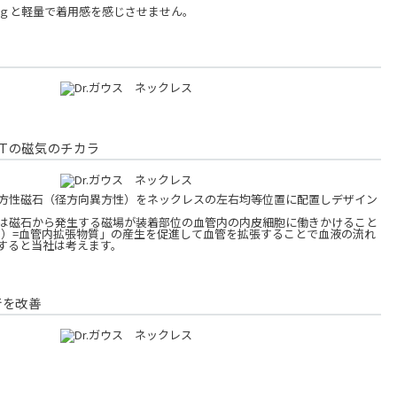
4ｇと軽量で着用感を感じさせません。
mTの磁気のチカラ
の異方性磁石（径方向異方性）をネックレスの左右均等位置に配置しデザイン
は磁石から発生する磁場が装着部位の血管内の内皮細胞に働きかけること
o）=血管内拡張物質」の産生を促進して血管を拡張することで血液の流れ
すると当社は考えます。
行を改善