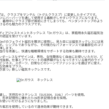
タイプは、クラスプをマンテル（トグルクラスプ）に変更したタイプです。
ツにバーパーツを通して使用する着脱がしやすいクラスプになります。
、着用中にクラスプ部が首前にきてしまっても、ペンダントトップのよう
けるのも魅力のクラスプです。
ディアジャストメントネックレス「Dr.ガウス」は、家庭用永久磁石磁気治
の認証を受けています。
60mTのフェライト磁石を贅沢に使用し、見た目には磁気ネックレスには見
す。シンプルでありながら、その強力なパフォーマンスで装着部位のコリ
揮します。
血行を改善し、快適な睡眠環境をサポートする効果も期待できます。
ンダーレスなデザインは、男性、女性関係なく自由にお使いいただけ、ど
性抜群。仕事とプライベートの境界線がなくなってきている現代のライフ
ビジネス、スポーツ、日常などのシーンでファッションを選ばずに使え、
な効果をプラス。
き放つ」新しい磁気ネックレスです。
し、天然石やステンレス（SUS304、316L）パーツを使用。
形状記憶性に優れたTi-Ni形状記憶合金を採用。
お使いいだけるようになりました。
カ鉱石を使用しているので遠赤効果が期待できます。