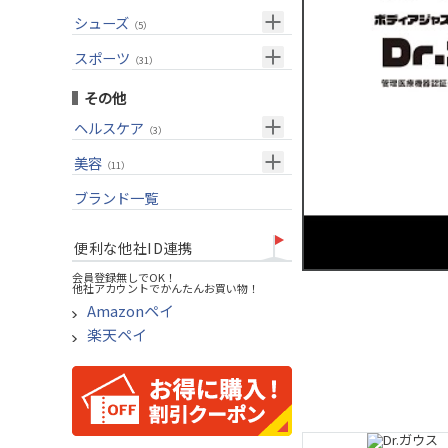
USモデル
（27）
パター(女性用)
（8）
フェアウェイウッド
メンズ
シューズ
（10）
（5）
グリップ
（20）
チッパー(女性用)
（2）
ユーティリティー
スーツケース
アクセサリー
（1）
スポーツ
（4）
（31）
USモデル
アイアンセット
（1）
メンズ
トレーニング
（1）
（14）
その他
アイアン単品
アウトドア
（6）
ヘルスケア
（3）
ウェッジ
アクセサリー
（11）
サポーター
美容
（2）
パター
（11）
UVケア
ブランド一覧
ゴルフバッグ
（11）
キャディバッグ
便利な他社ID連携
ゴルフシューズ
会員登録無しでOK！
他社アカウントでかんたんお買い物！
ウェア
Amazonペイ
その他
楽天ペイ