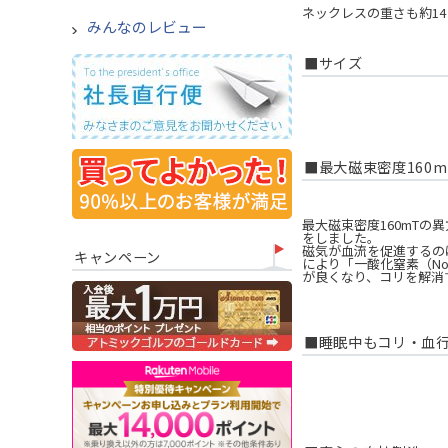
ネックレスの重さも約1
みんなのレビュー
■サイズ
■最大磁束密度160
最大磁束密度160mT
をしました。
磁気が血流を促進するの
キャンペーン
により「一酸化窒素（N
が良くなり、コリを解消
■睡眠中もコリ・血