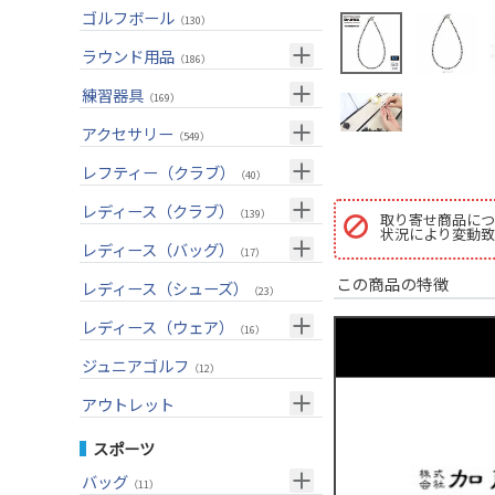
ユーティリティー(右用)
トートバッグ
（82）
（53）
トップス
ゴルフボール
（55）
（130）
アイアンセット(右用)
カートバッグ
（199）
（83）
ボトムス
（26）
ラウンド用品
（186）
アイアン単品(右用)
クラブケース
（83）
（33）
アウター
（17）
GPSナビ
練習器具
（33）
（169）
ウェッジ(右用)
（134）
インナー
（17）
距離測定器
パターマット
（59）
アクセサリー
（28）
（549）
パター(右用)
（214）
レインウェア
（11）
ティー
スイング練習器
（20）
ヘッドカバー
（114）
レフティー（クラブ）
（213）
（40）
チッパー(右用)
（13）
ソックス
（25）
ボールケース
（3）
シューズケース
クラブセット(左用)
（7）
レディース（クラブ）
（1）
（139）
取り寄せ商品につ
USモデル
（56）
グローブ
状況により変動致
（45）
マーカー
（35）
トラベルケース
ドライバー(左用)
（20）
クラブセット(女性用)
（4）
レディース（バッグ）
（11）
（17）
カスタム
その他
（11）
グリーンフォーク
（4）
ポーチ
フェアウェイウッド(左用)
（12）
ドライバー(女性用)
この商品の特徴
（3）
キャディバッグ
（20）
レディース（シューズ）
（12）
（23）
ネームプレート
（6）
帽子
ユーティリティー(左用)
（72）
フェアウェイウッド(女性用)
（2）
クラブケース
（28）
（2）
レディース（ウェア）
（16）
傘
（23）
ベルト
アイアンセット(左用)
（32）
ユーティリティー(女性用)
（6）
（24）
トップス
ジュニアゴルフ
（5）
（12）
サングラス
アイアン単品(左用)
（73）
アイアンセット(女性用)
（3）
（17）
レインウェア
（4）
アウトレット
ネックレス
ウェッジ(左用)
（31）
アイアン単品(女性用)
（7）
（14）
グローブ
（4）
クラブセット
スポーツ
その他
パター(左用)
（42）
ウェッジ(女性用)
（14）
（15）
その他
ドライバー
（2）
バッグ
（11）
シャフト