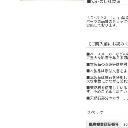
■安心の自社製造
「Ｄr.ガウス」は、山梨
パーツの品質のチェック
実施しております。
【ご購入前にお読み
■ペースメーカーなどの
に重大な影響を与える可
■本製品の改造等は絶対
■本製品は添付文書をよ
■本製品は磁石を使用し
大な事故につながる恐れ
■天然石を使用している
す。予めご了承ください
■天然石部分のカラー、
スペック
医療機器認証番号
30