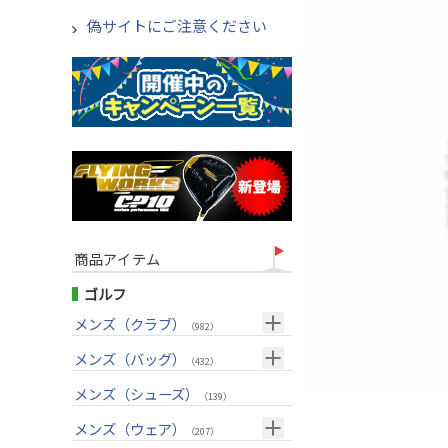
偽サイトにご注意ください
商品アイテム
ゴルフ
メンズ（クラブ）
（982）
クラブセット(右用)
メンズ（バッグ）
（24）
（432）
ドライバー(右用)
キャディバッグ
（125）
メンズ（シューズ）
（212）
（139）
フェアウェイウッド(右用)
ボストンバッグ
（98）
（50）
メンズ（ウェア）
（207）