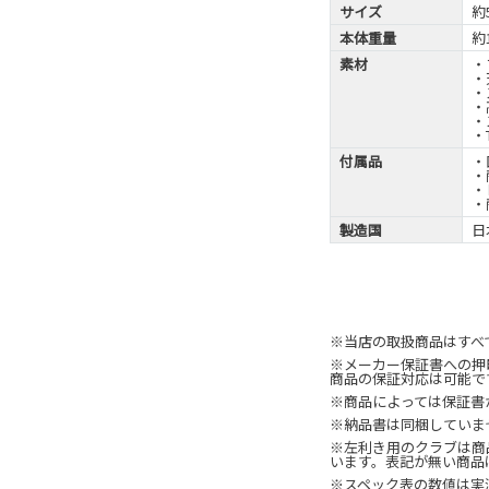
サイズ
約
本体重量
約
素材
・
・
・
・
・
・
付属品
・
・
・
・
製造国
日
※当店の取扱商品はすべ
※メーカー保証書への押
商品の保証対応は可能で
※商品によっては保証書
※納品書は同梱していま
※左利き用のクラブは商
います。表記が無い商品
※スペック表の数値は実