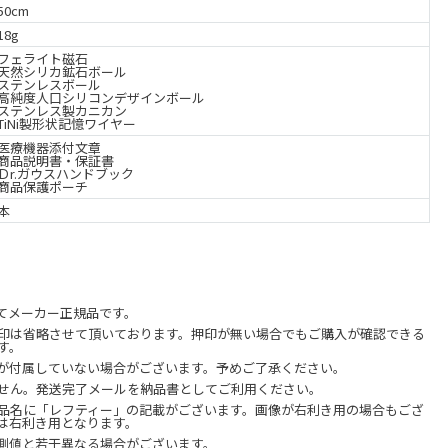
50cm
18g
フェライト磁石
天然シリカ鉱石ボール
ステンレスボール
高純度人口シリコンデザインボール
ステンレス製カニカン
TiNi製形状記憶ワイヤー
医療機器添付文章
商品説明書・保証書
Ｄr.ガウスハンドブック
商品保護ポーチ
本
てメーカー正規品です。
印は省略させて頂いております。押印が無い場合でもご購入が確認できる
す。
が付属していない場合がございます。予めご了承ください。
せん。発送完了メールを納品書としてご利用ください。
品名に「レフティー」の記載がございます。画像が右利き用の場合もござ
は右利き用となります。
測値と若干異なる場合がございます。