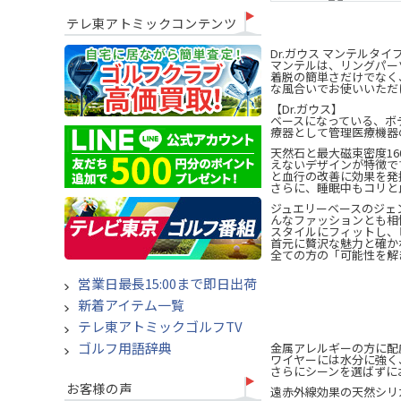
テレ東アトミックコンテンツ
Dr.ガウス マンテル
マンテルは、リングパー
着脱の簡単さだけでなく
な風合いでお使いいただ
【Dr.ガウス】
ベースになっている、ボ
療器として管理医療機器
天然石と最大磁束密度1
えないデザインが特徴で
と血行の改善に効果を発
さらに、睡眠中もコリと
ジュエリーベースのジェ
んなファッションとも相
スタイルにフィットし、
首元に贅沢な魅力と確か
全ての方の「可能性を解
営業日最長15:00まで即日出荷
新着アイテム一覧
テレ東アトミックゴルフTV
ゴルフ用語辞典
金属アレルギーの方に配慮
ワイヤーには水分に強く、
さらにシーンを選ばずに
お客様の声
遠赤外線効果の天然シリ