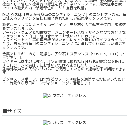
ボディアジャストメントネックレス「Dr.ガウス」は家庭用永久磁石磁気治
療器として管理医療機器の認証を受けたネックレスです。最大磁束密度
160mTの磁気の力で装着部位のコリと血行を改善。
Dr.ガウスは【首元から身体のコンディショニング】のコンセプトの元、毎
日使えるデザインを目指し開発された新しい磁気ネックレスです。
磁気ネックレスには見えないデザインに天然石や人工鉱石を使用し高級感
をプラスしました。
アーバン・ウェアと相性抜群、ジェンダーレスなデザインなのでお好きな
ファッションと自由に組み合わせてお使いいただけます。
プライベートと仕事の境界線があいまいになった現代のライフスタイルに
合う、首元から毎日のコンディショニングに活躍してくれる新しい磁気ネ
ックレスです。
金属アレルギーの方に配慮し、天然石やステンレス（SUS304、316L）パ
ーツを使用。
ワイヤーには水分に強く、形状記憶性に優れたTi-Ni形状記憶合金を採用。
さらにシーンを選ばずにお使いいだけるようになりました。
遠赤外線効果の天然シリカ鉱石を使用しているので遠赤効果が期待できま
す。
ビジネス、スポーツ、日常などのシーンや服装を選ばずにお使いいただけ
て、首元から毎日のコンディショニングに活躍します
■サイズ