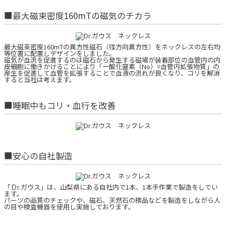
■最大磁束密度160mTの磁気のチカラ
最大磁束密度160mTの異方性磁石（径方向異方性）をネックレスの左右均
等位置に配置しデザインをしました。
磁気が血流を促進するのは磁石から発生する磁場が装着部位の血管内の内
皮細胞に働きかけることにより「一酸化窒素（No）=血管内拡張物質」の
産生を促進して血管を拡張することで血液の流れが良くなり、コリを解消
すると当社は考えます。
■睡眠中もコリ・血行を改善
■安心の自社製造
「Ｄr.ガウス」は、山梨県にある自社内で1本、1本手作業で製造をしてい
ます。
パーツの品質のチェックや、磁石、天然石の検品などを製造をしながら人
の目や検査機器を使用し実施しております。