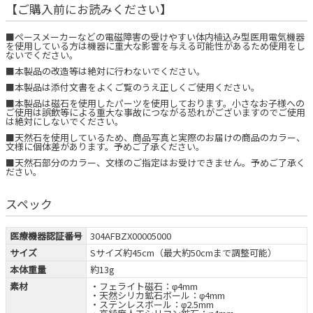
【ご購入前にお読みください】
■ペースメーカーなどの電磁障害の受けやすい体内植込み型医用電気機器
を使用している方は機器に重大な影響を与える可能性があるため使用をし
ないでください。
■本製品の改造等は絶対に行わないでください。
■本製品は添付文書をよくご覧のうえ正しくご使用ください。
■本製品は磁石を使用したパーツを使用しております。小さなお子様への
ご使用は誤飲等による重大な事故につながる恐れがございますのでご使用
は絶対にしないでください。
■天然石を使用しているため、商品写真と実際のお届けの商品のカラー、
文様に個体差があります。予めご了承ください。
■天然石部分のカラー、文様のご指定はお受けできません。予めご了承く
ださい。
スペック
医療機器認証番号
304AFBZX00005000
サイズ
Sサイズ約45cm（最大約50cmまで調整可能）
本体重量
約13g
素材
・フェライト磁石：φ4mm
・天然シリカ鉱石ボール：φ4mm
・ステンレスボール：φ2.5mm