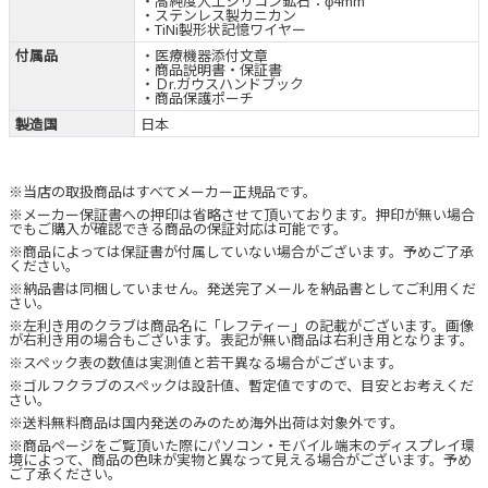
・高純度人工シリコン鉱石：φ4mm
・ステンレス製カニカン
・TiNi製形状記憶ワイヤー
付属品
・医療機器添付文章
・商品説明書・保証書
・Ｄr.ガウスハンドブック
・商品保護ポーチ
製造国
日本
※当店の取扱商品はすべてメーカー正規品です。
※メーカー保証書への押印は省略させて頂いております。押印が無い場合
でもご購入が確認できる商品の保証対応は可能です。
※商品によっては保証書が付属していない場合がございます。予めご了承
ください。
※納品書は同梱していません。発送完了メールを納品書としてご利用くだ
さい。
※左利き用のクラブは商品名に「レフティー」の記載がございます。画像
が右利き用の場合もございます。表記が無い商品は右利き用となります。
※スペック表の数値は実測値と若干異なる場合がございます。
※ゴルフクラブのスペックは設計値、暫定値ですので、目安とお考えくだ
さい。
※送料無料商品は国内発送のみのため海外出荷は対象外です。
※商品ページをご覧頂いた際にパソコン・モバイル端末のディスプレイ環
境によって、商品の色味が実物と異なって見える場合がございます。予め
ご了承ください。