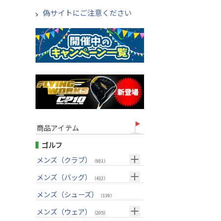
偽サイトにご注意ください
商品アイテム
ゴルフ
メンズ（クラブ）
（981）
クラブセット(右用)
メンズ（バッグ）
（24）
（432）
ドライバー(右用)
キャディバッグ
（125）
メンズ（シューズ）
（211）
（139）
フェアウェイウッド(右用)
ボストンバッグ
（97）
（50）
メンズ（ウェア）
（205）