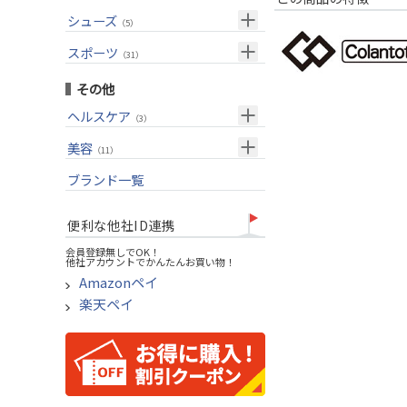
USモデル
（27）
パター(女性用)
（8）
フェアウェイウッド
メンズ
シューズ
（10）
（5）
グリップ
（20）
チッパー(女性用)
（2）
ユーティリティー
スーツケース
アクセサリー
（1）
スポーツ
（4）
（31）
USモデル
アイアンセット
（1）
メンズ
トレーニング
（1）
（14）
その他
アイアン単品
アウトドア
（6）
ヘルスケア
（3）
ウェッジ
アクセサリー
（11）
サポーター
美容
（2）
パター
（11）
UVケア
ブランド一覧
ゴルフバッグ
（11）
キャディバッグ
便利な他社ID連携
ゴルフシューズ
会員登録無しでOK！
他社アカウントでかんたんお買い物！
ウェア
Amazonペイ
その他
楽天ペイ