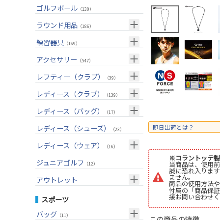
ユーティリティー(右用)
トートバッグ
（82）
（53）
トップス
ゴルフボール
（55）
（130）
アイアンセット(右用)
カートバッグ
（199）
（84）
ボトムス
（26）
ラウンド用品
（186）
アイアン単品(右用)
クラブケース
（83）
（33）
アウター
（17）
GPSナビ
練習器具
（33）
（169）
ウェッジ(右用)
（134）
インナー
（17）
距離測定器
パターマット
（59）
アクセサリー
（28）
（547）
パター(右用)
（214）
レインウェア
（11）
ティー
スイング練習器
（20）
ヘッドカバー
（114）
レフティー（クラブ）
（210）
（39）
チッパー(右用)
（13）
ソックス
（23）
ボールケース
（3）
シューズケース
クラブセット(左用)
（7）
レディース（クラブ）
（1）
（139）
USモデル
（56）
グローブ
（45）
マーカー
（35）
トラベルケース
ドライバー(左用)
（21）
クラブセット(女性用)
（4）
レディース（バッグ）
（11）
（17）
カスタム
その他
（11）
グリーンフォーク
（4）
ポーチ
フェアウェイウッド(左用)
（12）
ドライバー(女性用)
（3）
キャディバッグ
（20）
レディース（シューズ）
（12）
即日出荷とは？
（23）
ネームプレート
（6）
帽子
ユーティリティー(左用)
（72）
フェアウェイウッド(女性用)
（2）
クラブケース
（28）
（2）
レディース（ウェア）
（16）
傘
（23）
ベルト
アイアンセット(左用)
（32）
ユーティリティー(女性用)
（6）
※コラントッテ製
（24）
トップス
ジュニアゴルフ
（5）
当商品は、使用前
（12）
誠に恐れ入ります
サングラス
アイアン単品(左用)
（73）
アイアンセット(女性用)
（3）
（17）
レインウェア
ません。
（4）
アウトレット
商品の使用方法や
ネックレス
ウェッジ(左用)
（31）
アイアン単品(女性用)
（7）
付属の「商品保証
（14）
グローブ
（4）
クラブセット
接お問い合わせく
スポーツ
その他
パター(左用)
（42）
ウェッジ(女性用)
（13）
（15）
その他
ドライバー
（2）
バッグ
（11）
この商品の特徴
シャフト