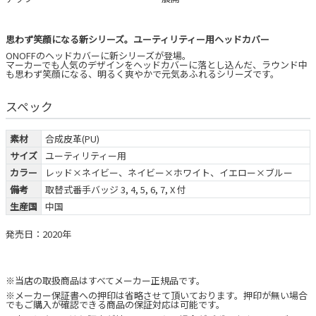
思わず笑顔になる新シリーズ。ユーティリティー用ヘッドカバー
ONOFFのヘッドカバーに新シリーズが登場。
マーカーでも人気のデザインをヘッドカバーに落とし込んだ、ラウンド中
も思わず笑顔になる、明るく爽やかで元気あふれるシリーズです。
スペック
素材
合成皮革(PU)
サイズ
ユーティリティー用
カラー
レッド×ネイビー、ネイビー×ホワイト、イエロー×ブルー
備考
取替式番手バッジ 3, 4, 5, 6, 7, X 付
生産国
中国
発売日：2020年
※当店の取扱商品はすべてメーカー正規品です。
※メーカー保証書への押印は省略させて頂いております。押印が無い場合
でもご購入が確認できる商品の保証対応は可能です。