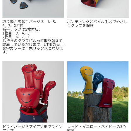
取り換え式番手バッジ 3、4、5、
ボンディングとパイル生地でやさし
6、7、X付属
くクラブを保護
番手チップは2枚付属。
1枚目：3、4、5
2枚目：6、7、X
お持ちのクラブによって取り替えて
装着していただけます。UT用の番手
文字カラーは全色サックスとなりま
す。
ドライバーからアイアンまでライン
レッド・イエロー・ネイビーの3色
アップ
展開