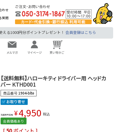
合わせ
る質問
る1000円分ポイントプレゼント！
会員登録はこちら
【送料無料】ハローキティ ドライバー用 ヘッドカ
バー KTHD001
商品番号
1904-blte
4,950
¥
税込
当店販売価格
会員価格あり
[
50
ポイント ]