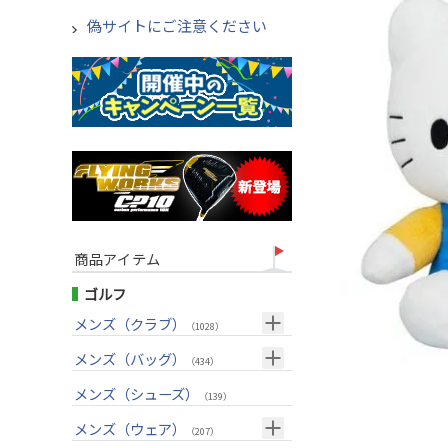
偽サイトにご注意ください
商品アイテム
ゴルフ
メンズ（クラブ）
（1028）
クラブセット(右用)
メンズ（バッグ）
（24）
（434）
ドライバー(右用)
キャディバッグ
（136）
メンズ（シューズ）
（212）
（139）
フェアウェイウッド(右用)
ボストンバッグ
（100）
（50）
メンズ（ウェア）
（207）