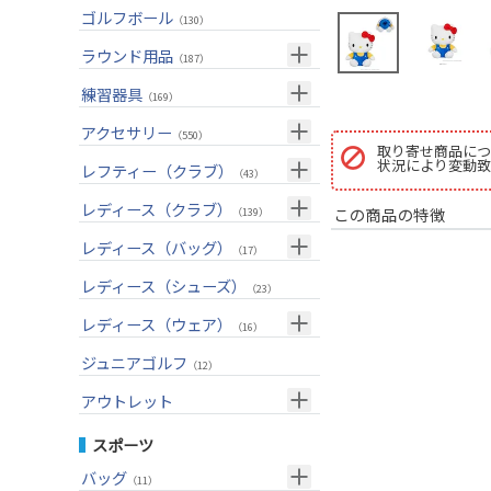
ユーティリティー(右用)
トートバッグ
（89）
（53）
トップス
ゴルフボール
（55）
（130）
アイアンセット(右用)
カートバッグ
（209）
（85）
ボトムス
（26）
ラウンド用品
（187）
アイアン単品(右用)
クラブケース
（91）
（33）
アウター
（17）
GPSナビ
練習器具
（34）
（169）
ウェッジ(右用)
（134）
インナー
（17）
距離測定器
パターマット
（59）
アクセサリー
（28）
（550）
パター(右用)
取り寄せ商品につ
（222）
レインウェア
（11）
ティー
スイング練習器
（20）
状況により変動致
ヘッドカバー
（114）
レフティー（クラブ）
（213）
（43）
チッパー(右用)
（13）
ソックス
（25）
ボールケース
（3）
シューズケース
クラブセット(左用)
（7）
レディース（クラブ）
（1）
この商品の特徴
（139）
USモデル
（59）
グローブ
（45）
マーカー
（35）
トラベルケース
ドライバー(左用)
（20）
クラブセット(女性用)
（4）
レディース（バッグ）
（11）
（17）
カスタム
その他
（11）
グリーンフォーク
（4）
ポーチ
フェアウェイウッド(左用)
（12）
ドライバー(女性用)
（4）
キャディバッグ
（20）
レディース（シューズ）
（12）
（23）
ネームプレート
（6）
帽子
ユーティリティー(左用)
（72）
フェアウェイウッド(女性用)
（3）
クラブケース
（28）
（2）
レディース（ウェア）
（16）
傘
（23）
ベルト
アイアンセット(左用)
（33）
ユーティリティー(女性用)
（6）
（24）
トップス
ジュニアゴルフ
（5）
（12）
サングラス
アイアン単品(左用)
（73）
アイアンセット(女性用)
（3）
（17）
レインウェア
（4）
アウトレット
ネックレス
ウェッジ(左用)
（31）
アイアン単品(女性用)
（7）
（14）
グローブ
（4）
クラブセット
スポーツ
その他
パター(左用)
（42）
ウェッジ(女性用)
（15）
（15）
その他
ドライバー
（2）
バッグ
（11）
シャフト