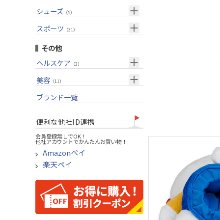
USモデル
（27）
パター(女性用)
（8）
フェアウェイウッド
メンズ
シューズ
（10）
（5）
グリップ
（20）
チッパー(女性用)
（2）
ユーティリティー
スーツケース
アクセサリー
（1）
スポーツ
（4）
（31）
USモデル
アイアンセット
（1）
メンズ
トレーニング
（1）
（14）
その他
アイアン単品
アウトドア
（6）
ヘルスケア
（3）
ウェッジ
アクセサリー
（11）
サポーター
美容
（2）
パター
（11）
UVケア
ブランド一覧
ゴルフバッグ
（11）
キャディバッグ
便利な他社ID連携
ゴルフシューズ
会員登録無しでOK！
他社アカウントでかんたんお買い物！
ウェア
Amazonペイ
その他
楽天ペイ