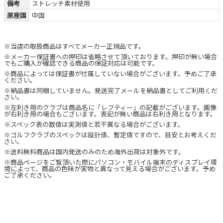
備考
ストレッチ素材使用
原産国
中国
※当店の取扱商品はすべてメーカー正規品です。
※メーカー保証書への押印は省略させて頂いております。押印が無い場合
でもご購入が確認できる商品の保証対応は可能です。
※商品によっては保証書が付属していない場合がございます。予めご了承
ください。
※納品書は同梱していません。発送完了メールを納品書としてご利用くだ
さい。
※左利き用のクラブは商品名に「レフティー」の記載がございます。画像
が右利き用の場合もございます。表記が無い商品は右利き用となります。
※スペック表の数値は実測値と若干異なる場合がございます。
※ゴルフクラブのスペックは設計値、暫定値ですので、目安とお考えくだ
さい。
※送料無料商品は国内発送のみのため海外出荷は対象外です。
※商品ページをご覧頂いた際にパソコン・モバイル端末のディスプレイ環
境によって、商品の色味が実物と異なって見える場合がございます。予め
ご了承ください。