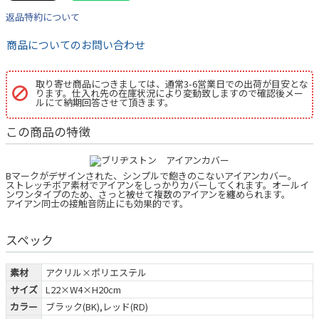
返品特約について
商品についてのお問い合わせ
取り寄せ商品につきましては、通常3-6営業日での出荷が目安とな
ります。仕入れ先の在庫状況により変動致しますので確認後メー
ルにて納期回答させて頂きます。
この商品の特徴
Bマークがデザインされた、シンプルで飽きのこないアイアンカバー。
ストレッチボア素材でアイアンをしっかりカバーしてくれます。オールイ
ンワンタイプのため、さっと被せて複数のアイアンを纏められます。
アイアン同士の接触音防止にも効果的です。
スペック
素材
アクリル×ポリエステル
サイズ
L22×W4×H20cm
カラー
ブラック(BK),レッド(RD)