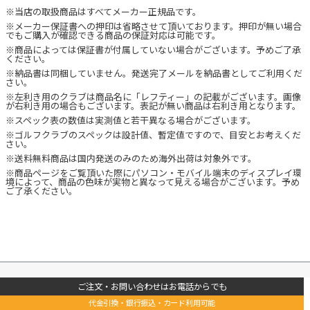
※当店の取扱商品はすべてメーカー正規品です。
※メーカー保証書への押印は省略させて頂いております。押印が無い場合
でもご購入が確認できる商品の保証対応は可能です。
※商品によっては保証書が付属していない場合がございます。予めご了承
ください。
※納品書は同梱していません。発送完了メールを納品書としてご利用くだ
さい。
※左利き用のクラブは商品名に「レフティー」の記載がございます。画像
が右利き用の場合もございます。表記が無い商品は右利き用となります。
※スペック表の数値は実測値と若干異なる場合がございます。
※ゴルフクラブのスペックは設計値、暫定値ですので、目安とお考えくだ
さい。
※送料無料商品は国内発送のみのため海外出荷は対象外です。
※商品ページをご覧頂いた際にパソコン・モバイル端末のディスプレイ環
境によって、商品の色味が実物と異なって見える場合がございます。予め
ご了承ください。
ご注文・お問い合わせはお電話からでも
代金引換・銀行振込・カード利用可能