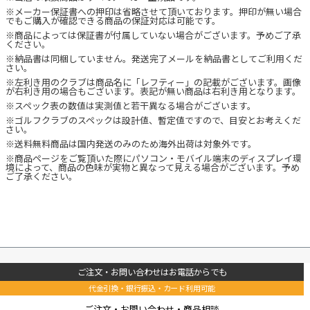
※メーカー保証書への押印は省略させて頂いております。押印が無い場合
でもご購入が確認できる商品の保証対応は可能です。
※商品によっては保証書が付属していない場合がございます。予めご了承
ください。
※納品書は同梱していません。発送完了メールを納品書としてご利用くだ
さい。
※左利き用のクラブは商品名に「レフティー」の記載がございます。画像
が右利き用の場合もございます。表記が無い商品は右利き用となります。
※スペック表の数値は実測値と若干異なる場合がございます。
※ゴルフクラブのスペックは設計値、暫定値ですので、目安とお考えくだ
さい。
※送料無料商品は国内発送のみのため海外出荷は対象外です。
※商品ページをご覧頂いた際にパソコン・モバイル端末のディスプレイ環
境によって、商品の色味が実物と異なって見える場合がございます。予め
ご了承ください。
ご注文・お問い合わせはお電話からでも
代金引換・銀行振込・カード利用可能
ご注文・お問い合わせ・商品相談