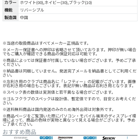
カラー
ホワイト(00),ネイビー(30),ブラック(10)
機能
リバーシブル
製造国
中国
※当店の取扱商品はすべてメーカー正規品です。
※メーカー保証書への押印は省略させて頂いております。押印が無い場合
でもご購入が確認できる商品の保証対応は可能です。
※商品によっては保証書が付属していない場合がございます。予めご了承
ください。
※納品書は同梱していません。発送完了メールを納品書としてご利用くだ
さい。
※左利き用のクラブは商品名に「レフティー」の記載がございます。画像
が右利き用の場合もございます。表記が無い商品は右利き用となります。
※スペック表の数値は実測値と若干異なる場合がございます。
※ゴルフクラブのスペックは設計値、暫定値ですので、目安とお考えくだ
さい。
※送料無料商品は国内発送のみのため海外出荷は対象外です。
※商品ページをご覧頂いた際にパソコン・モバイル端末のディスプレイ環
境によって、商品の色味が実物と異なって見える場合がございます。予め
ご了承ください。
おすすめ商品