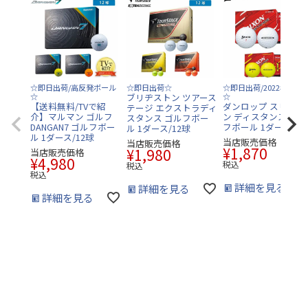
☆即日出荷/高反発ボール
☆即日出荷☆
☆即日出荷/2022年モデ
☆
ブリヂストン ツアース
☆
【送料無料/TVで紹
ダンロップ スリクソ
テージ エクストラディ
介】マルマン ゴルフ
ン ディスタンス9 ゴ
スタンス ゴルフボー
DANGAN7 ゴルフボー
フボール 1ダース/12
ル 1ダース/12球
ル 1ダース/12球
当店販売価格
当店販売価格
¥
1,870
¥
1,980
当店販売価格
¥
4,980
税込
税込
税込
詳細を見る
詳細を見る
詳細を見る