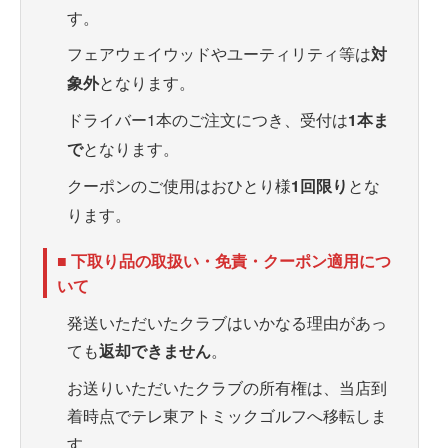
す。
フェアウェイウッドやユーティリティ等は
対
象外
となります。
ドライバー1本のご注文につき、受付は
1本ま
で
となります。
クーポンのご使用はおひとり様
1回限り
とな
ります。
■ 下取り品の取扱い・免責・クーポン適用につ
いて
発送いただいたクラブはいかなる理由があっ
ても
返却できません
。
お送りいただいたクラブの所有権は、当店到
着時点でテレ東アトミックゴルフへ移転しま
す。