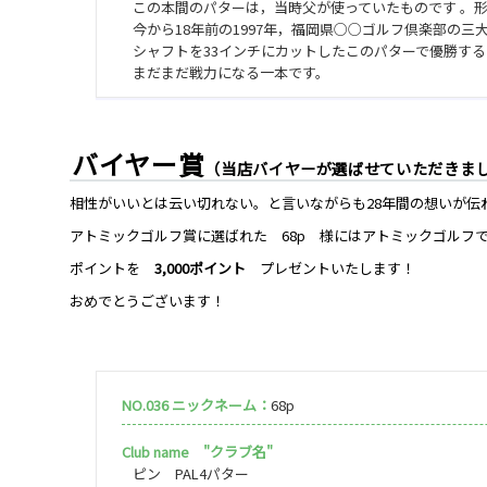
この本間のパターは，当時父が使っていたものです 。
今から18年前の1997年，福岡県○○ゴルフ倶楽部の三
シャフトを33インチにカットしたこのパターで優勝する
まだまだ戦力になる一本です。
バイヤー賞
（当店バイヤーが選ばせていただきま
相性がいいとは云い切れない。と言いながらも28年間の想いが伝
アトミックゴルフ賞に選ばれた 68p 様にはアトミックゴルフ
ポイントを
3,000ポイント
プレゼントいたします！
おめでとうございます！
NO.036 ニックネーム：
68p
Club name "クラブ名"
ピン PAL4パター