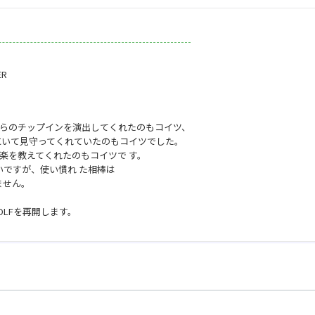
ER
らのチップインを演出してくれたのもコイツ、
時も傍にいて見守ってくれていたのもコイツでした。
楽を教えてくれたのもコイツで す。
ないですが、使い慣れ た相棒は
ません。
LFを再開します。