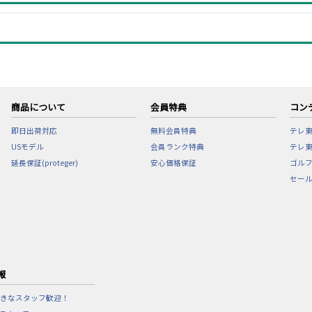
商品について
会員特典
コン
即日出荷対応
無料会員特典
テレ
USモデル
会員ランク特典
テレ東
延長保証(proteger)
安心価格保証
ゴル
セー
報
きなスタッフ歓迎！