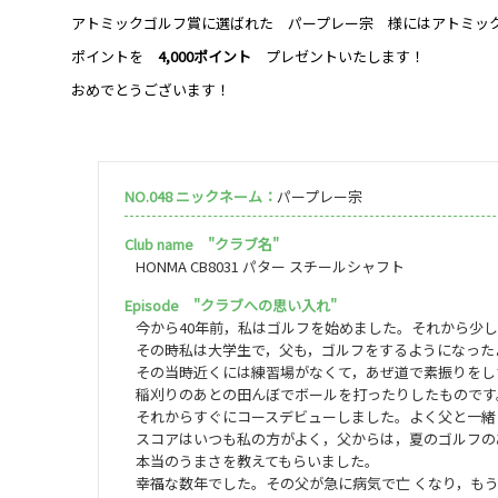
アトミックゴルフ賞に選ばれた パープレー宗 様にはアトミッ
ポイントを
4,000ポイント
プレゼントいたします！
おめでとうございます！
NO.048 ニックネーム：
パープレー宗
Club name "クラブ名"
HONMA CB8031 パター スチールシャフト
Episode "クラブへの思い入れ"
今から40年前，私はゴルフを始めました。それから少
その時私は大学生で，父も，ゴルフをするようになった
その当時近くには練習場がなくて，あぜ道で素振りをし
稲刈りのあとの田んぼでボールを打ったりしたものです
それからすぐにコースデビューしました。よく父と一緒
スコアはいつも私の方がよく，父からは，夏のゴルフの
本当のうまさを教えてもらいました。
幸福な数年でした。その父が急に病気で亡 くなり，もう