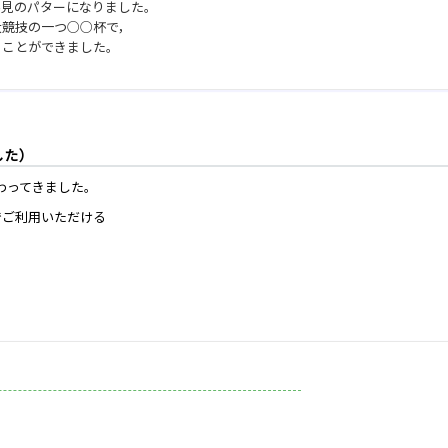
形見のパターになりました。
大競技の一つ○○杯で，
 ことができました。
した）
わってきました。
でご利用いただける