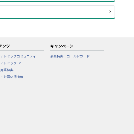
テンツ
キャンペーン
東アトミックコミュニティ
豪華特典！ゴールドカード
アトミックTV
フ用語辞典
ル・お買い得情報