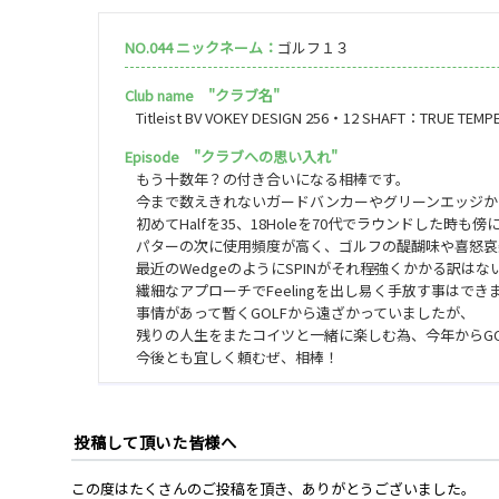
NO.044 ニックネーム：
ゴルフ１３
Club name "クラブ名"
Titleist BV VOKEY DESIGN 256・12 SHAFT：TRUE TEMP
Episode "クラブへの思い入れ"
もう十数年？の付き合いになる相棒です。
今まで数えきれないガードバンカーやグリーンエッジか
初めてHalfを35、18Holeを70代でラウンドした
パターの次に使用頻度が高く、ゴルフの醍醐味や喜怒哀
最近のWedgeのようにSPINがそれ程強くかかる訳は
繊細なアプローチでFeelingを出し易く手放す事はでき
事情があって暫くGOLFから遠ざかっていましたが、
残りの人生をまたコイツと一緒に楽しむ為、今年からGO
今後とも宜しく頼むぜ、相棒！
投稿して頂いた皆様へ
この度はたくさんのご投稿を頂き、ありがとうございました。