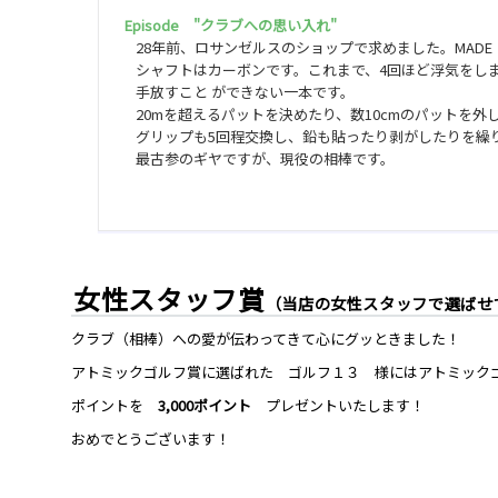
Episode "クラブへの思い入れ"
28年前、ロサンゼルスのショップで求めました。MADE I
シャフトはカーボンです。これまで、4回ほど浮気をし
手放すこと ができない一本です。
20mを超えるパットを決めたり、数10cmのパットを
グリップも5回程交換し、鉛も貼ったり剥がしたりを繰
最古参のギヤですが、現役の相棒です。
女性スタッフ賞
（当店の女性スタッフで選ばせ
クラブ（相棒）への愛が伝わってきて心にグッときました！
アトミックゴルフ賞に選ばれた ゴルフ１３ 様にはアトミック
ポイントを
3,000ポイント
プレゼントいたします！
おめでとうございます！