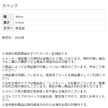
スペック
幅
40cm
高さ
5.4cm
カラー
無塗装
発売日：2025年
※当店の取扱商品はすべてメーカー正規品です。
※メーカー保証書への押印は省略させて頂いております。押印が無い場合
でもご購入が確認できる商品の保証対応は可能です。
※商品によっては保証書が付属していない場合がございます。予めご了承
ください。
※納品書は同梱していません。発送完了メールを納品書としてご利用くだ
さい。
※左利き用のクラブは商品名に「レフティー」の記載がございます。画像
が右利き用の場合もございます。表記が無い商品は右利き用となります。
※スペック表の数値は実測値と若干異なる場合がございます。
※ゴルフクラブのスペックは設計値、暫定値ですので、目安とお考えくだ
さい。
※送料無料商品は国内発送のみのため海外出荷は対象外です。