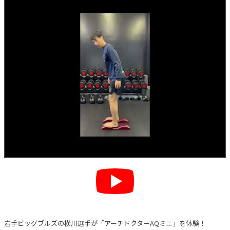
岩手ビッグブルズの横川選手が「アーチドクターAQミニ」を体験！