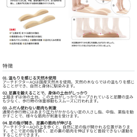
特徴
01. 温もりを感じる天然木使用
アーチドクターAQは国産天然木を使用。天然の木ならではの温もりを感じ
ることができ、自然と身体に馴染みます。
02. 足裏を鍛えることで、身体の土台がしっかり
土踏まずは体の土台。この土台がしっかりキープされていると足腰の歪み
も少なく、歩行時の体重移動もスムーズに行われます。
03. ふだん使わない筋肉も刺激
通常の歩行時にはあまり圧力がかからない足の人さし指、中指、薬指を動
かすことで、様々な筋肉が刺激を受けます。
04. 足の指が開き、足裏の筋肉が伸びる
アーチドクターAQの上を歩くと、自然に足の指が開かれる位置がありま
す。そこで足の指を開く、足の裏の筋肉を伸ばすなど普段できない運動を
することができます。