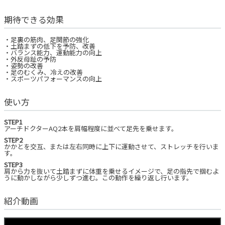
期待できる効果
・足裏の筋肉、足関節の強化
・土踏まずの低下を予防、改善
・バランス能力、運動能力の向上
・外反母趾の予防
・姿勢の改善
・足のむくみ、冷えの改善
・スポーツパフォーマンスの向上
使い方
STEP1
アーチドクターAQ2本を肩幅程度に並べて足先を乗せます。
STEP2
かかとを交互、または左右同時に上下に運動させて、ストレッチを行いま
す。
STEP3
肩から力を抜いて土踏まずに体重を乗せるイメージで、足の指先で掴むよ
うに動かしながら少しずつ進む。この動作を繰り返し行います。
紹介動画