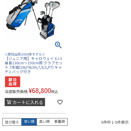
☆即日出荷/2026年モデル☆
【ジュニア用】キャロウェイ XJ-3
身長130cm～150cm用 クラブセッ
ト 7本組(1W,FW,5H,7,9,S,PT) キャ
ディバッグ付き
¥
68,800
当店販売価格
税込
カートに入れる
安い順
高い順
新着順
5
件中
1
-
5
件表示
並び替え