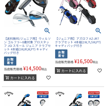
【送料無料/ジュニア用】ウィルソ
【ジュニア用】アズロフ AZ-JR7
ン ゴルフ 5～8歳対象 プロスタッ
クラブセット 4本組(1W,7I,SW,PT)
フ JGI スモール ジュニア クラブセ
キャディバッグ付き
ット 4本組(1W,IR,W,PT) キャディ
バッグ付き
¥
16,500
当店販売価格
税込
¥
14,500
当店販売価格
税込
カートに入れる
カートに入れる