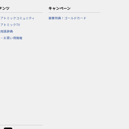
テンツ
キャンペーン
東アトミックコミュニティ
豪華特典！ゴールドカード
アトミックTV
フ用語辞典
ル・お買い得情報