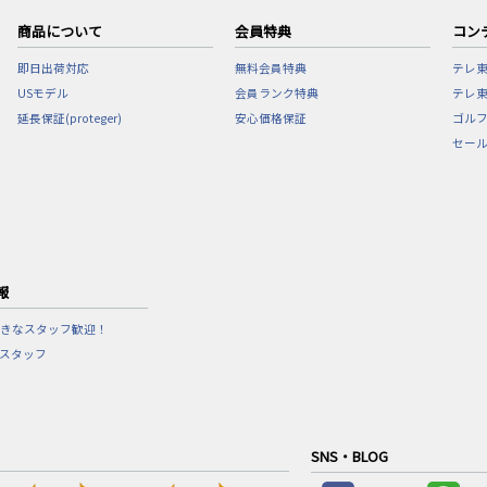
商品について
会員特典
コン
即日出荷対応
無料会員特典
テレ
USモデル
会員ランク特典
テレ東
延長保証(proteger)
安心価格保証
ゴル
セー
報
きなスタッフ歓迎！
営スタッフ
SNS・BLOG