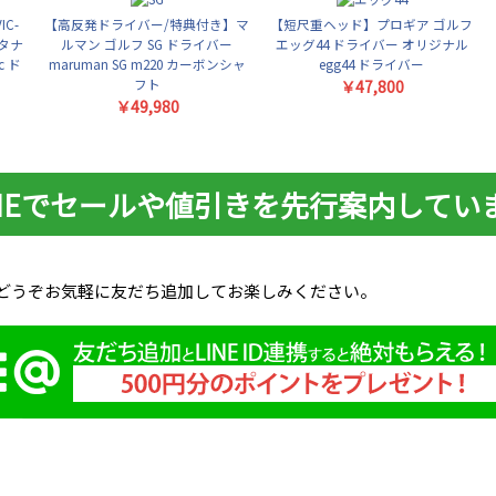
C-
【高反発ドライバー/特典付き】マ
【短尺重ヘッド】プロギア ゴルフ
タナ
ルマン ゴルフ SG ドライバー
エッグ44 ドライバー オリジナル
c ド
maruman SG m220 カーボンシャ
egg44 ドライバー
フト
￥47,800
￥49,980
INEでセールや値引きを先行案内してい
。どうぞお気軽に友だち追加してお楽しみください。