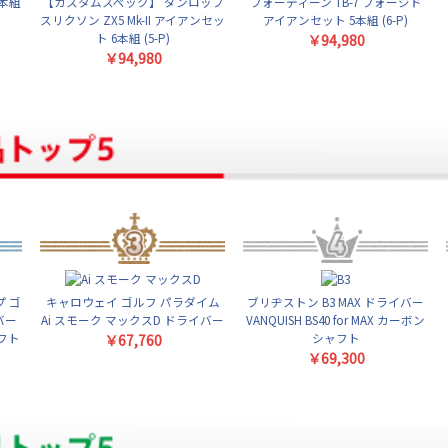
5本組
【カスタムスペック】 ダンロップ
フォーティーン TB-7 フォージド
スリクソン ZX5 Mk-II アイアンセッ
アイアンセット 5本組 (6-P)
ト 6本組 (5-P)
￥94,980
￥94,980
 ゴ
キャロウェイ ゴルフ パラダイム
ブリヂストン B3 MAX ドライバー
バー
Ai スモーク マックスD ドライバー
VANQUISH BS40 for MAX カーボン
ャフト
シャフト
￥67,760
￥69,300