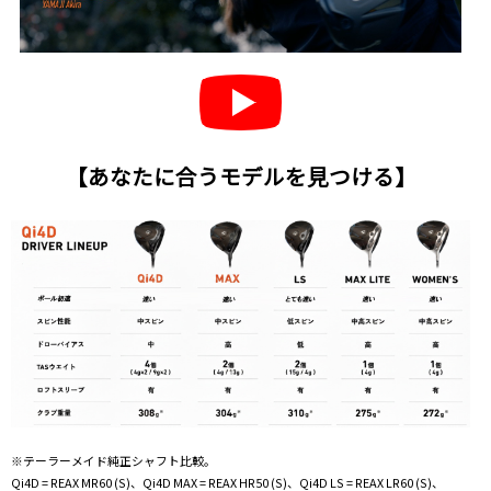
【あなたに合うモデルを見つける】
※テーラーメイド純正シャフト比較。
Qi4D = REAX MR60 (S)、Qi4D MAX = REAX HR50 (S)、Qi4D LS = REAX LR60 (S)、