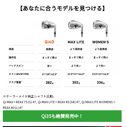
【あなたに合うモデルを見つける】
※テーラーメイド純正シャフト比較。
Qi MAX = REAX 75 (S) #7, Qi MAX LITE = REAX 45 (SR) #7, Qi MAX LITE WOMENS =
REAX 40 (L) #7
Qi35も絶賛発売中！