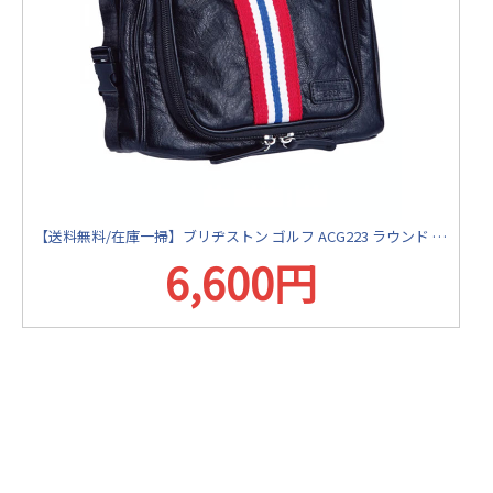
【送料無料/在庫一掃】ブリヂストン ゴルフ ACG223 ラウンド ポーチ ブラック(BK) ゴルフバッグ BRIDGESTONE【あすアト】
6,600円