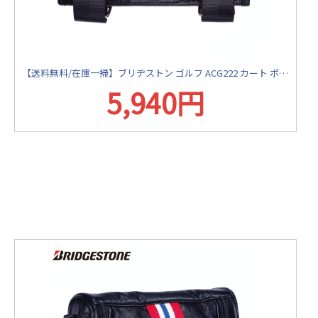
【送料無料/在庫一掃】ブリヂストン ゴルフ ACG222 カート ポーチ ブラック(BK) ゴルフバッグ BRIDGESTONE【あすアト】
5,940円