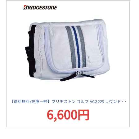
【送料無料/在庫一掃】ブリヂストン ゴルフ ACG223 ラウンド ポーチ ホワイト(WH) ゴルフバッグ BRIDGESTONE【あすアト】
6,600円