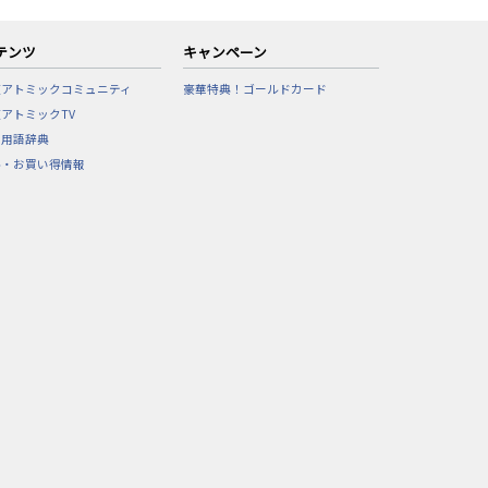
テンツ
キャンペーン
東アトミックコミュニティ
豪華特典！ゴールドカード
アトミックTV
フ用語辞典
ル・お買い得情報