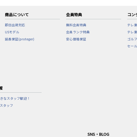
商品について
会員特典
コン
即日出荷対応
無料会員特典
テレ
USモデル
会員ランク特典
テレ東
延長保証(proteger)
安心価格保証
ゴル
セー
報
きなスタッフ歓迎！
営スタッフ
SNS・BLOG