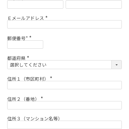
(
必
須
)
Ｅメールアドレス
(
必
須
)
郵便番号"
(
必
須
)
都道府県
(
必
須
)
住所１（市区町村）
(
必
須
)
住所２（番地）
(
必
須
)
住所３（マンション名等）