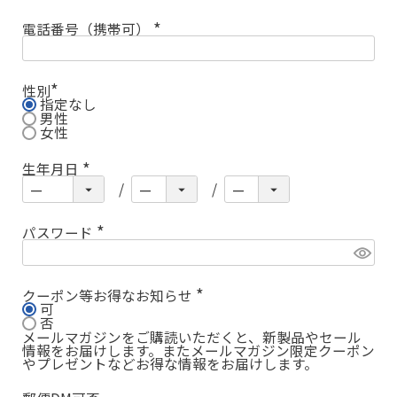
電話番号（携帯可）
(
必
須
)
性別
指定なし
(
必
男性
須
女性
)
生年月日
(
必
須
)
パスワード
(
必
須
)
クーポン等お得なお知らせ
可
(
必
否
須
メールマガジンをご購読いただくと、新製品やセール
)
情報をお届けします。またメールマガジン限定クーポン
やプレゼントなどお得な情報をお届けします。