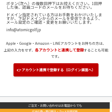
ボタン(次へ）の複数回押下はお控えください。1回押
した後、認識コードのメールをお待ちください。
ドメイン指定されている方はお手数をおかけいたしま
すが、下記ドメインからのメールを受信できるよう、
メール設定のご確認・変更をお願いいたします。
info@atomicgolf.jp
Apple・Google・Amazon
・LINE
アカウントをお持ちの方は、
各アカウントと連携して登録
上記の入力をせず、
することも可能
です。
👉 アカウント連携で登録する（ログイン画面へ）
ご注文・お問い合わせはお電話からでも
代金引換・銀行振込・カード利用可能