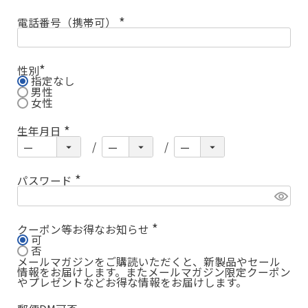
電話番号（携帯可）
(
必
須
)
性別
指定なし
(
必
男性
須
女性
)
生年月日
(
必
須
)
パスワード
(
必
須
)
クーポン等お得なお知らせ
可
(
必
否
須
メールマガジンをご購読いただくと、新製品やセール
)
情報をお届けします。またメールマガジン限定クーポン
やプレゼントなどお得な情報をお届けします。