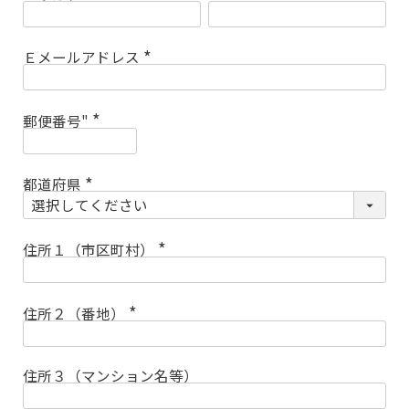
(
必
須
)
Ｅメールアドレス
(
必
須
)
郵便番号"
(
必
須
)
都道府県
(
必
須
)
住所１（市区町村）
(
必
須
)
住所２（番地）
(
必
須
)
住所３（マンション名等）