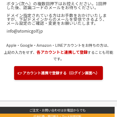
ボタン(次へ）の複数回押下はお控えください。1回押
した後、認識コードのメールをお待ちください。
ドメイン指定されている方はお手数をおかけいたしま
すが、下記ドメインからのメールを受信できるよう、
メール設定のご確認・変更をお願いいたします。
info@atomicgolf.jp
Apple・Google・Amazon
・LINE
アカウントをお持ちの方は、
各アカウントと連携して登録
上記の入力をせず、
することも可能
です。
👉 アカウント連携で登録する（ログイン画面へ）
ご注文・お問い合わせはお電話からでも
代金引換・銀行振込・カード利用可能