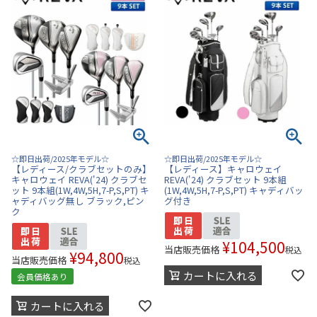
☆即日出荷/2025年モデル☆
☆即日出荷/2025年モデル☆
【レディース/クラブセットのみ】
【レディース】キャロウェイ
キャロウェイ REVA('24) クラブセ
REVA('24) クラブセット 9本組
ット 9本組(1W,4W,5H,7-P,S,PT) キ
(1W,4W,5H,7-P,S,PT) キャディバッ
ャディバッグ無し ブラック,ピン
グ付き
ク
¥
104,500
当店販売価格
税込
¥
94,800
当店販売価格
税込
カートに入れる
会員価格あり
カートに入れる