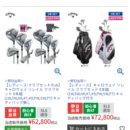
☆即日出荷☆
☆即日出荷☆
【レディース/クラブセットのみ】
【レディース】キャロウェイ ソレ
キャロウェイ ソレイル クラブセ
イル クラブセット 8本組
ット 8本組
(1W,5W,H6,#7,#9,PW,SW,PT) キャ
(1W,5W,H6,#7,#9,PW,SW,PT) キャ
ディバッグ付き
ディバッグ無し
¥
72,800
当店販売価格
税込
¥
62,800
当店販売価格
税込
カートに入れる
会員価格あり