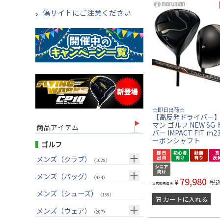
偽サイトにご注意ください
☆即日出荷☆
【高反発ドライバー
マン ゴルフ NEW SG
商品アイテム
バー IMPACT FIT m2
ーボンシャフト
ゴルフ
メンズ（クラブ）
（1028）
クラブセット(右用)
メンズ（バッグ）
（24）
（434）
79,980
¥
税
当店販売価格
ドライバー(右用)
キャディバッグ
（136）
メンズ（シューズ）
（212）
（139）
カートに入れる
フェアウェイウッド(右用)
ボストンバッグ
（100）
（50）
メンズ（ウェア）
（207）