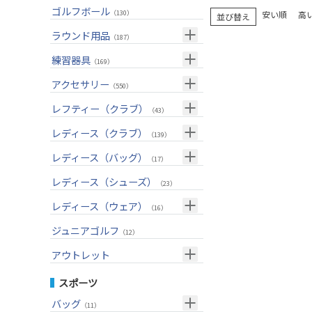
ユーティリティー(右用)
トートバッグ
（89）
（53）
トップス
ゴルフボール
（55）
（130）
安い順
高
並び替え
アイアンセット(右用)
カートバッグ
（209）
（85）
ボトムス
（26）
ラウンド用品
（187）
アイアン単品(右用)
クラブケース
（91）
（33）
アウター
（17）
GPSナビ
練習器具
（34）
（169）
ウェッジ(右用)
（134）
インナー
（17）
距離測定器
パターマット
（59）
アクセサリー
（28）
（550）
パター(右用)
（222）
レインウェア
（11）
ティー
スイング練習器
（20）
ヘッドカバー
（114）
レフティー（クラブ）
（213）
（43）
チッパー(右用)
（13）
ソックス
（25）
ボールケース
（3）
シューズケース
クラブセット(左用)
（7）
レディース（クラブ）
（1）
（139）
USモデル
（59）
グローブ
（45）
マーカー
（35）
トラベルケース
ドライバー(左用)
（20）
クラブセット(女性用)
（4）
レディース（バッグ）
（11）
（17）
カスタム
その他
（11）
グリーンフォーク
（4）
ポーチ
フェアウェイウッド(左用)
（12）
ドライバー(女性用)
（4）
キャディバッグ
（20）
レディース（シューズ）
（12）
（23）
ネームプレート
（6）
帽子
ユーティリティー(左用)
（72）
フェアウェイウッド(女性用)
（3）
クラブケース
（28）
（2）
レディース（ウェア）
（16）
傘
（23）
ベルト
アイアンセット(左用)
（33）
ユーティリティー(女性用)
（6）
（24）
トップス
ジュニアゴルフ
（5）
（12）
サングラス
アイアン単品(左用)
（73）
アイアンセット(女性用)
（3）
（17）
レインウェア
（4）
アウトレット
ネックレス
ウェッジ(左用)
（31）
アイアン単品(女性用)
（7）
（14）
グローブ
（4）
クラブセット
スポーツ
その他
パター(左用)
（42）
ウェッジ(女性用)
（15）
（15）
その他
ドライバー
（2）
バッグ
（11）
シャフト