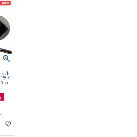
】マル
 ドライ
30 カ
込