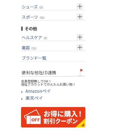
USモデル
（27）
パター(女性用)
（8）
フェアウェイウッド
メンズ
シューズ
（10）
（5）
グリップ
（20）
チッパー(女性用)
（2）
ユーティリティー
スーツケース
アクセサリー
（1）
スポーツ
（4）
（31）
USモデル
アイアンセット
（1）
メンズ
トレーニング
（1）
（14）
その他
アイアン単品
アウトドア
（6）
ヘルスケア
（3）
ウェッジ
アクセサリー
（11）
サポーター
美容
（2）
パター
（11）
UVケア
ブランド一覧
ゴルフバッグ
（11）
キャディバッグ
便利な他社ID連携
ゴルフシューズ
会員登録無しでOK！
他社アカウントでかんたんお買い物！
ウェア
Amazonペイ
その他
楽天ペイ