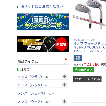
偽サイトにご注意ください
☆2024年モデル☆
オノフ フォージド ウ
N.S.PRO MODUS3 T
115 スチールシャフ
商品アイテム
21,780
¥
税
当店販売価格
ゴルフ
会員価格あり
メンズ（クラブ）
（981）
カートに入れる
クラブセット(右用)
メンズ（バッグ）
（24）
（423）
ドライバー(右用)
キャディバッグ
（126）
メンズ（シューズ）
（211）
（137）
フェアウェイウッド(右用)
ボストンバッグ
（97）
（47）
メンズ（ウェア）
（202）