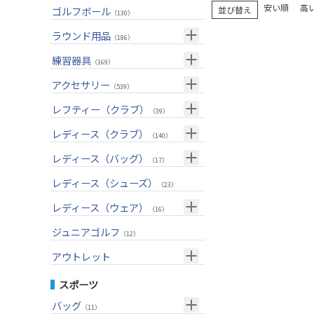
ユーティリティー(右用)
トートバッグ
（83）
（51）
トップス
安い順
高
ゴルフボール
（55）
並び替え
（130）
アイアンセット(右用)
カートバッグ
（200）
（81）
ボトムス
（26）
ラウンド用品
（186）
アイアン単品(右用)
クラブケース
（84）
（32）
アウター
（17）
GPSナビ
練習器具
（34）
（169）
ウェッジ(右用)
（134）
インナー
（17）
距離測定器
パターマット
（59）
アクセサリー
（28）
（539）
パター(右用)
（211）
レインウェア
（11）
ティー
スイング練習器
（20）
ヘッドカバー
（114）
レフティー（クラブ）
（202）
（39）
チッパー(右用)
（12）
ソックス
（23）
ボールケース
（2）
シューズケース
クラブセット(左用)
（6）
レディース（クラブ）
（1）
（140）
USモデル
（56）
グローブ
（42）
マーカー
（35）
トラベルケース
ドライバー(左用)
（21）
クラブセット(女性用)
（4）
レディース（バッグ）
（11）
（17）
カスタム
その他
（11）
グリーンフォーク
（4）
ポーチ
フェアウェイウッド(左用)
（12）
ドライバー(女性用)
（3）
キャディバッグ
（20）
レディース（シューズ）
（12）
（23）
ネームプレート
（6）
帽子
ユーティリティー(左用)
（72）
フェアウェイウッド(女性用)
（2）
クラブケース
（28）
（2）
レディース（ウェア）
（16）
傘
（23）
ベルト
アイアンセット(左用)
（32）
ユーティリティー(女性用)
（6）
（24）
トップス
ジュニアゴルフ
（5）
（12）
サングラス
アイアン単品(左用)
（74）
アイアンセット(女性用)
（3）
（18）
レインウェア
（4）
アウトレット
ネックレス
ウェッジ(左用)
（31）
アイアン単品(女性用)
（7）
（14）
グローブ
（4）
クラブセット
スポーツ
その他
パター(左用)
（42）
ウェッジ(女性用)
（13）
（15）
その他
ドライバー
（2）
バッグ
（11）
シャフト