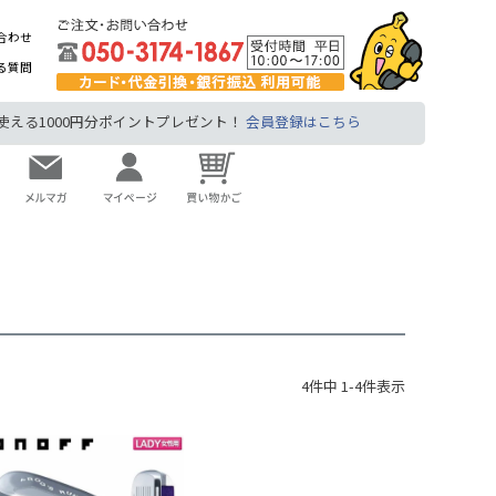
合わせ
る質問
る1000円分ポイントプレゼント！
会員登録はこちら
4
件中
1
-
4
件表示