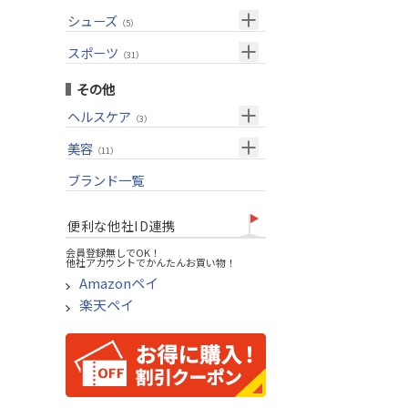
USモデル
（27）
パター(女性用)
（8）
フェアウェイウッド
メンズ
シューズ
（10）
（5）
グリップ
（20）
チッパー(女性用)
（2）
ユーティリティー
スーツケース
アクセサリー
（1）
スポーツ
（4）
（31）
USモデル
アイアンセット
（1）
メンズ
トレーニング
（1）
（14）
その他
アイアン単品
アウトドア
（6）
ヘルスケア
（3）
ウェッジ
アクセサリー
（11）
サポーター
美容
（2）
パター
（11）
UVケア
ブランド一覧
ゴルフバッグ
（11）
キャディバッグ
便利な他社ID連携
ゴルフシューズ
会員登録無しでOK！
他社アカウントでかんたんお買い物！
ウェア
Amazonペイ
その他
楽天ペイ