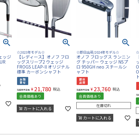
☆2023年モデル☆
☆即日出荷/2024年モデル☆
☆
ェッジ
【レディース】オノフ フロ
オノフ フロッグス ランニン
OUR
ッグスリープ2 ウェッジ
グ チッパー ウェッジ NSプ
ト
FROGS LEAP-ll オリジナル
ロ 950GH neo スチールシ
O
標準 カーボンシャフト
ャフト
込
21,780
23,760
¥
¥
税込
税込
当店販売価格
当店販売価格
当
会員価格あり
会員価格あり
在庫切れ
カートに入れる
カートに入れる