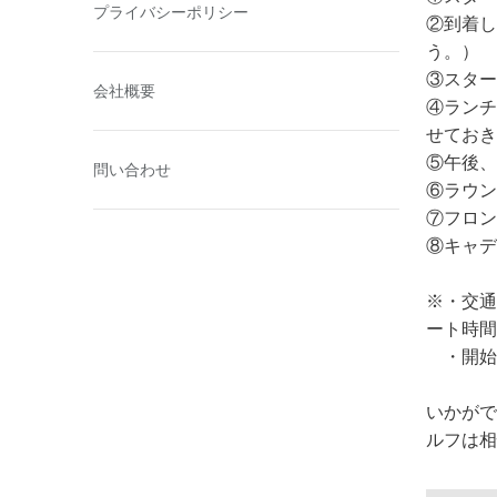
プライバシーポリシー
②到着し
う。）
③スター
会社概要
④ランチ
せておき
⑤午後、
問い合わせ
⑥ラウン
⑦フロン
⑧キャデ
※・交通
ート時間
・開始
いかがで
ルフは相