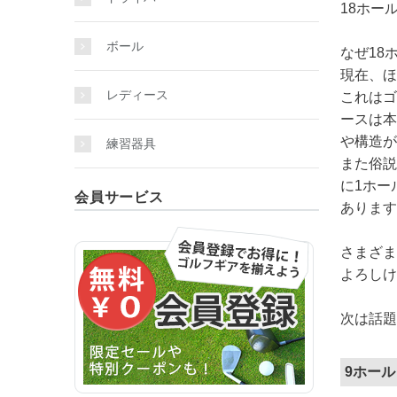
18ホー
ボール
なぜ18
現在、ほ
レディース
これはゴ
ースは本
や構造が
練習器具
また俗説
に1ホー
会員サービス
あります
さまざま
よろしけ
次は話題
9ホール