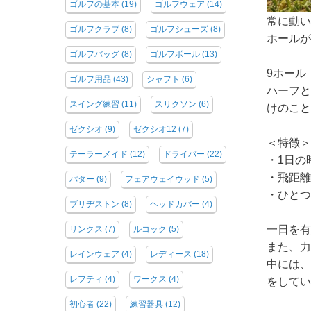
ゴルフの基本
(19)
ゴルフウェア
(14)
常に動い
ゴルフクラブ
(8)
ゴルフシューズ
(8)
ホールが
ゴルフバッグ
(8)
ゴルフボール
(13)
9ホール
ゴルフ用品
(43)
シャフト
(6)
ハーフと
スイング練習
(11)
スリクソン
(6)
けのこと
ゼクシオ
(9)
ゼクシオ12
(7)
＜特徴＞
テーラーメイド
(12)
ドライバー
(22)
・1日の
・飛距離
パター
(9)
フェアウェイウッド
(5)
・ひとつ
ブリヂストン
(8)
ヘッドカバー
(4)
一日を有
リンクス
(7)
ルコック
(5)
また、力
レインウェア
(4)
レディース
(18)
中には、
レフティ
(4)
ワークス
(4)
をしてい
初心者
(22)
練習器具
(12)