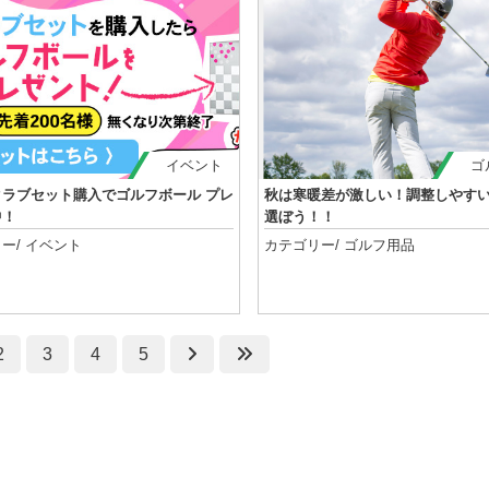
イベント
ゴ
クラブセット購入でゴルフボール プレ
秋は寒暖差が激しい！調整しやす
中！
選ぼう！！
ー/
イベント
カテゴリー/
ゴルフ用品
記事を読む
記事を読む
2
3
4
5