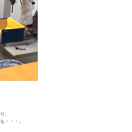
り。
も・・・。