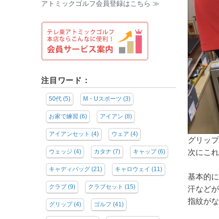
アトミックゴルフ会員登録はこちら ≫
注目ワード：
50代
(5)
M・Uスポーツ
(3)
お家で練習
(6)
アイアン
(8)
アイアンセット
(4)
ウェア
(4)
グリップ
ウェッジ
(4)
カタナ
(7)
キャップ
(6)
次にこれ
キャディバッグ
(21)
キャロウェイ
(11)
基本的に
クラブ
(9)
クラブセット
(15)
汗などが
指紋がな
グリップ
(4)
ゴルフ
(41)