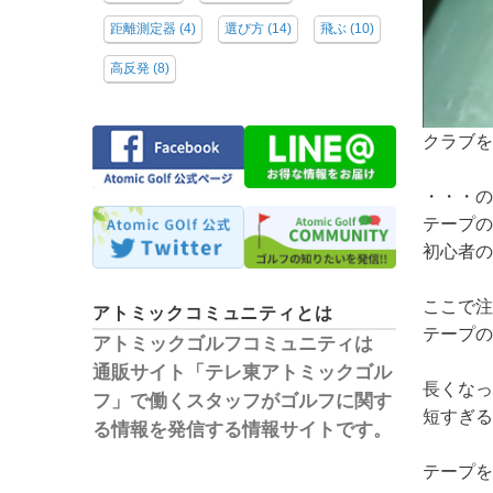
距離測定器
(4)
選び方
(14)
飛ぶ
(10)
高反発
(8)
クラブを
・・・の
テープの
初心者の
ここで注
アトミックコミュニティとは
テープの
アトミックゴルフコミュニティは
通販サイト「テレ東アトミックゴル
長くなっ
フ」で働くスタッフがゴルフに関す
短すぎる
る情報を発信する情報サイトです。
テープを