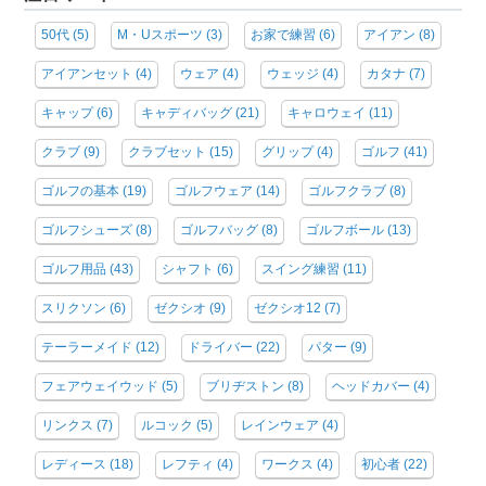
50代
(5)
M・Uスポーツ
(3)
お家で練習
(6)
アイアン
(8)
アイアンセット
(4)
ウェア
(4)
ウェッジ
(4)
カタナ
(7)
キャップ
(6)
キャディバッグ
(21)
キャロウェイ
(11)
クラブ
(9)
クラブセット
(15)
グリップ
(4)
ゴルフ
(41)
ゴルフの基本
(19)
ゴルフウェア
(14)
ゴルフクラブ
(8)
ゴルフシューズ
(8)
ゴルフバッグ
(8)
ゴルフボール
(13)
ゴルフ用品
(43)
シャフト
(6)
スイング練習
(11)
スリクソン
(6)
ゼクシオ
(9)
ゼクシオ12
(7)
テーラーメイド
(12)
ドライバー
(22)
パター
(9)
フェアウェイウッド
(5)
ブリヂストン
(8)
ヘッドカバー
(4)
リンクス
(7)
ルコック
(5)
レインウェア
(4)
レディース
(18)
レフティ
(4)
ワークス
(4)
初心者
(22)