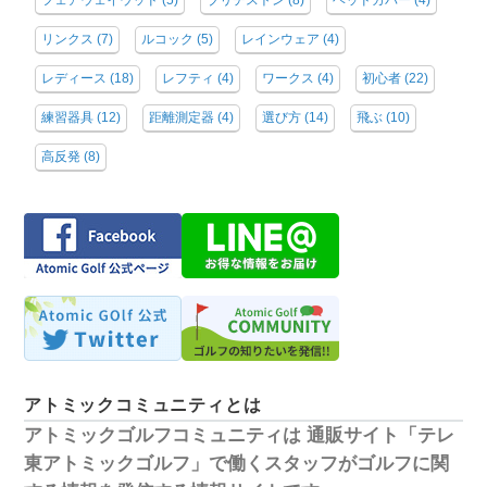
フェアウェイウッド
(5)
ブリヂストン
(8)
ヘッドカバー
(4)
リンクス
(7)
ルコック
(5)
レインウェア
(4)
レディース
(18)
レフティ
(4)
ワークス
(4)
初心者
(22)
練習器具
(12)
距離測定器
(4)
選び方
(14)
飛ぶ
(10)
高反発
(8)
アトミックコミュニティとは
アトミックゴルフコミュニティは
通販サイト「テレ
東アトミックゴルフ」で働くスタッフがゴルフに関