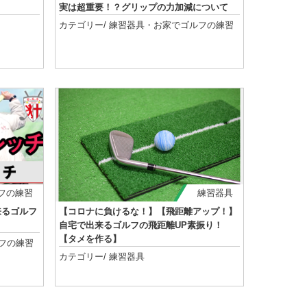
実は超重要！？グリップの力加減について
カテゴリー/
練習器具
・
お家でゴルフの練習
記事を読む
フの練習
練習器具
来るゴルフ
【コロナに負けるな！】【飛距離アップ！】
自宅で出来るゴルフの飛距離UP素振り！
【タメを作る】
フの練習
カテゴリー/
練習器具
記事を読む