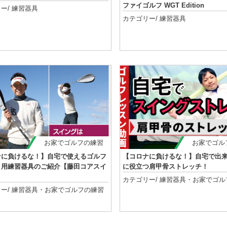
ファイゴルフ WGT Edition
ー/
練習器具
カテゴリー/
練習器具
記事を読む
記事を読む
お家でゴルフの練習
お家でゴル
ナに負けるな！】自宅で使えるゴルフ
【コロナに負けるな！】自宅で出
り用練習器具のご紹介【藤田コアスイ
に役立つ肩甲骨ストレッチ！
カテゴリー/
練習器具
・
お家でゴル
ー/
練習器具
・
お家でゴルフの練習
記事を読む
記事を読む