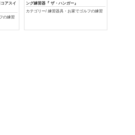
田コアスイ
ング練習器『 ザ・ハンガー』
カテゴリー/
練習器具
・
お家でゴルフの練習
フの練習
記事を読む