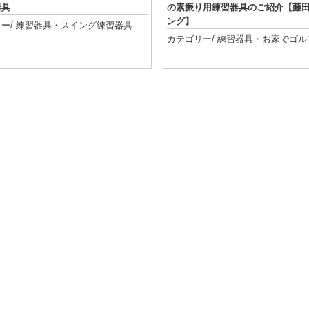
器具
の素振り用練習器具のご紹介【藤
ング】
ー/
練習器具
・
スイング練習器具
カテゴリー/
練習器具
・
お家でゴル
記事を読む
記事を読む