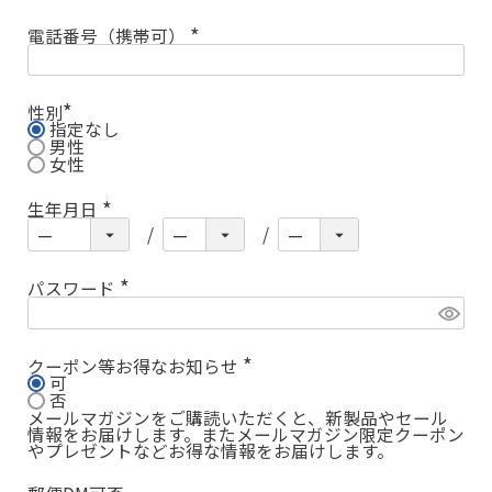
電話番号（携帯可）
(
必
須
)
性別
指定なし
(
必
男性
須
女性
)
生年月日
(
必
須
)
パスワード
(
必
須
)
クーポン等お得なお知らせ
可
(
必
否
須
メールマガジンをご購読いただくと、新製品やセール
)
情報をお届けします。またメールマガジン限定クーポン
やプレゼントなどお得な情報をお届けします。