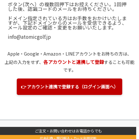
ボタン(次へ）の複数回押下はお控えください。1回押
した後、認識コードのメールをお待ちください。
ドメイン指定されている方はお手数をおかけいたしま
すが、下記ドメインからのメールを受信できるよう、
メール設定のご確認・変更をお願いいたします。
info@atomicgolf.jp
Apple・Google・Amazon
・LINE
アカウントをお持ちの方は、
各アカウントと連携して登録
上記の入力をせず、
することも可能
です。
👉 アカウント連携で登録する（ログイン画面へ）
ご注文・お問い合わせはお電話からでも
代金引換・銀行振込・カード利用可能