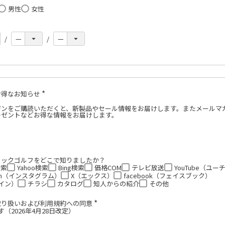
男性
女性
必
須
お得なお知らせ
(
必
ジンをご購読いただくと、新製品やセール情報をお届けします。またメールマ
須
レゼントなどお得な情報をお届けします。
)
ミックゴルフをどこで知りましたか？
検索
Yahoo検索
Bing検索
価格COM
テレビ放送
YouTube（ユ
gram（インスタグラム）
X（エックス）
facebook（フェイスブック）
ライン）
チラシ
カタログ
知人からの紹介
その他
取り扱いおよび利用規約への同意
(
（2026年4月28日改定）
必
須