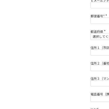
Ｅメールア
郵便番号"
(
必
須
)
都道府県
(
必
須
)
住所１（市
住所２（番
住所３（マ
電話番号（