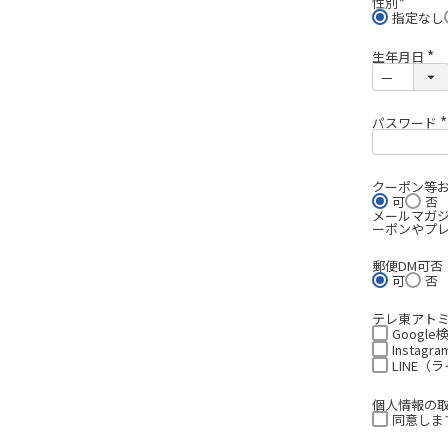
性別
(
指定なし
必
須
)
生年月日
(
必
須
)
パスワード
(
)
クーポン等
可
否
メールマガ
ーポンやプ
郵便DM可否
可
否
テレ東アト
Google
Insta
LINE（
個人情報の
同意します