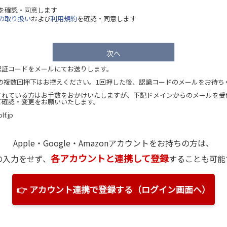
)
を確認・同意します
の取り扱い
および
利用規約
を確認・同意します
次へ
認証コードをメールにてお送りします。
）の複数回押下はお控えください。1回押した後、認識コードのメールをお待ち
されている方はお手数をおかけいたしますが、下記ドメインからのメールを受
ご確認・変更をお願いいたします。
lf.jp
Apple・Google・Amazon
アカウントをお持ちの方は、
各アカウントと連携して登録
の入力をせず、
することも可能
👉 アカウント連携で登録する（ログイン画面へ）