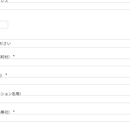
ドレス
(
必
須
)
区町村）
(
必
須
)
地）
(
必
須
)
ンション名等）
携帯可）
(
必
須
)