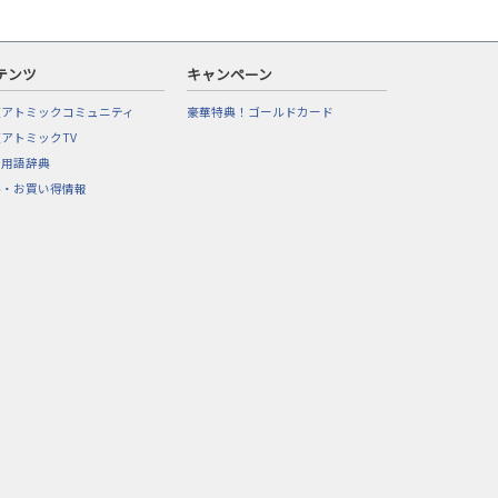
テンツ
キャンペーン
東アトミックコミュニティ
豪華特典！ゴールドカード
アトミックTV
フ用語辞典
ル・お買い得情報