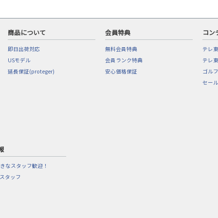
商品について
会員特典
コン
即日出荷対応
無料会員特典
テレ
USモデル
会員ランク特典
テレ東
延長保証(proteger)
安心価格保証
ゴル
セー
報
きなスタッフ歓迎！
営スタッフ