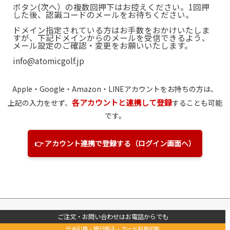
ボタン(次へ）の複数回押下はお控えください。1回押
した後、認識コードのメールをお待ちください。
ドメイン指定されている方はお手数をおかけいたしま
すが、下記ドメインからのメールを受信できるよう、
メール設定のご確認・変更をお願いいたします。
info@atomicgolf.jp
Apple・Google・Amazon
・LINE
アカウントをお持ちの方は、
各アカウントと連携して登録
上記の入力をせず、
することも可能
です。
👉 アカウント連携で登録する（ログイン画面へ）
ご注文・お問い合わせはお電話からでも
代金引換・銀行振込・カード利用可能