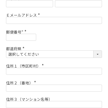
(
必
須
)
Ｅメールアドレス
(
必
須
)
郵便番号"
(
必
須
)
都道府県
(
必
須
)
住所１（市区町村）
(
必
須
)
住所２（番地）
(
必
須
)
住所３（マンション名等）