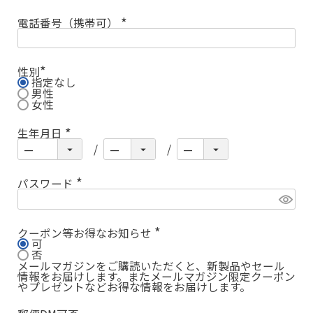
電話番号（携帯可）
(
必
須
)
性別
指定なし
(
必
男性
須
女性
)
生年月日
(
必
須
)
パスワード
(
必
須
)
クーポン等お得なお知らせ
可
(
必
否
須
メールマガジンをご購読いただくと、新製品やセール
)
情報をお届けします。またメールマガジン限定クーポン
やプレゼントなどお得な情報をお届けします。