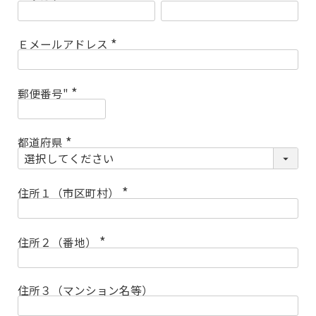
(
必
須
)
Ｅメールアドレス
(
必
須
)
郵便番号"
(
必
須
)
都道府県
(
必
須
)
住所１（市区町村）
(
必
須
)
住所２（番地）
(
必
須
)
住所３（マンション名等）