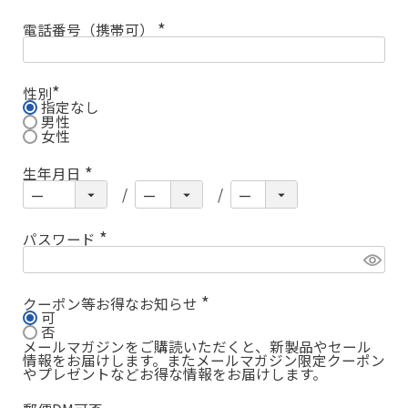
電話番号（携帯可）
(
必
須
)
性別
指定なし
(
必
男性
須
女性
)
生年月日
(
必
須
)
パスワード
(
必
須
)
クーポン等お得なお知らせ
可
(
必
否
須
メールマガジンをご購読いただくと、新製品やセール
)
情報をお届けします。またメールマガジン限定クーポン
やプレゼントなどお得な情報をお届けします。