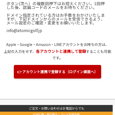
ボタン(次へ）の複数回押下はお控えください。1回押
した後、認識コードのメールをお待ちください。
ドメイン指定されている方はお手数をおかけいたしま
すが、下記ドメインからのメールを受信できるよう、
メール設定のご確認・変更をお願いいたします。
info@atomicgolf.jp
Apple・Google・Amazon
・LINE
アカウントをお持ちの方は、
各アカウントと連携して登録
上記の入力をせず、
することも可能
です。
👉 アカウント連携で登録する（ログイン画面へ）
ご注文・お問い合わせはお電話からでも
代金引換・銀行振込・カード利用可能