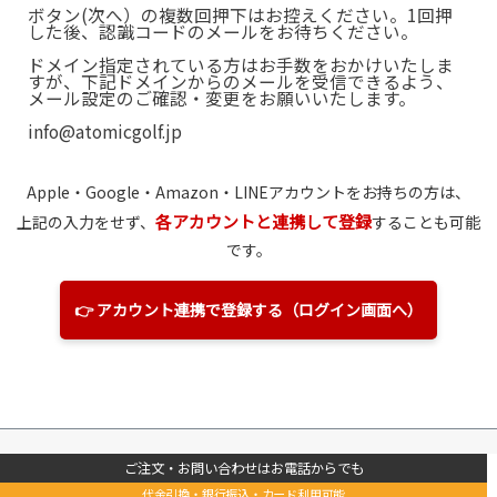
ボタン(次へ）の複数回押下はお控えください。1回押
した後、認識コードのメールをお待ちください。
ドメイン指定されている方はお手数をおかけいたしま
すが、下記ドメインからのメールを受信できるよう、
メール設定のご確認・変更をお願いいたします。
info@atomicgolf.jp
Apple・Google・Amazon
・LINE
アカウントをお持ちの方は、
各アカウントと連携して登録
上記の入力をせず、
することも可能
です。
👉 アカウント連携で登録する（ログイン画面へ）
ご注文・お問い合わせはお電話からでも
代金引換・銀行振込・カード利用可能