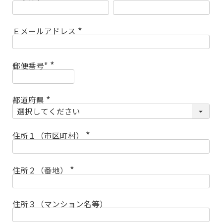
(
必
須
)
Ｅメールアドレス
(
必
須
)
郵便番号"
(
必
須
)
都道府県
(
必
須
)
住所１（市区町村）
(
必
須
)
住所２（番地）
(
必
須
)
住所３（マンション名等）