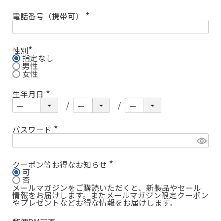
電話番号（携帯可）
(
必
須
)
性別
指定なし
(
必
男性
須
女性
)
生年月日
(
必
須
)
パスワード
(
必
須
)
クーポン等お得なお知らせ
可
(
必
否
須
メールマガジンをご購読いただくと、新製品やセール
)
情報をお届けします。またメールマガジン限定クーポン
やプレゼントなどお得な情報をお届けします。