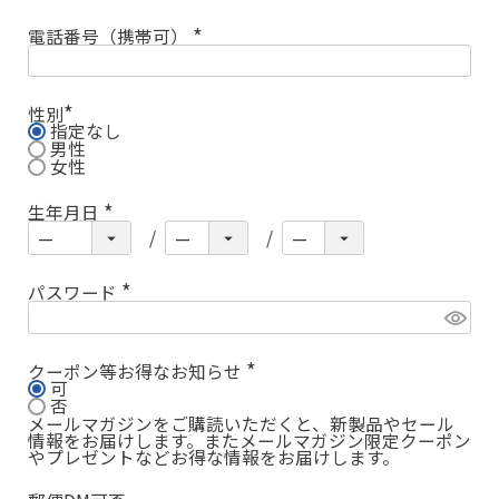
電話番号（携帯可）
(
必
須
)
性別
指定なし
(
必
男性
須
女性
)
生年月日
(
必
須
)
パスワード
(
必
須
)
クーポン等お得なお知らせ
可
(
必
否
須
メールマガジンをご購読いただくと、新製品やセール
)
情報をお届けします。またメールマガジン限定クーポン
やプレゼントなどお得な情報をお届けします。