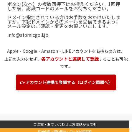
ボタン(次へ）の複数回押下はお控えください。1回押
した後、認識コードのメールをお待ちください。
ドメイン指定されている方はお手数をおかけいたしま
すが、下記ドメインからのメールを受信できるよう、
メール設定のご確認・変更をお願いいたします。
info@atomicgolf.jp
Apple・Google・Amazon
・LINE
アカウントをお持ちの方は、
各アカウントと連携して登録
上記の入力をせず、
することも可能
です。
👉 アカウント連携で登録する（ログイン画面へ）
ご注文・お問い合わせはお電話からでも
代金引換・銀行振込・カード利用可能