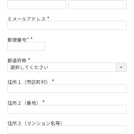
(
必
須
)
Ｅメールアドレス
(
必
須
)
郵便番号"
(
必
須
)
都道府県
(
必
須
)
住所１（市区町村）
(
必
須
)
住所２（番地）
(
必
須
)
住所３（マンション名等）