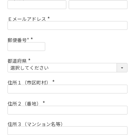
(
必
須
)
Ｅメールアドレス
(
必
須
)
郵便番号"
(
必
須
)
都道府県
(
必
須
)
住所１（市区町村）
(
必
須
)
住所２（番地）
(
必
須
)
住所３（マンション名等）