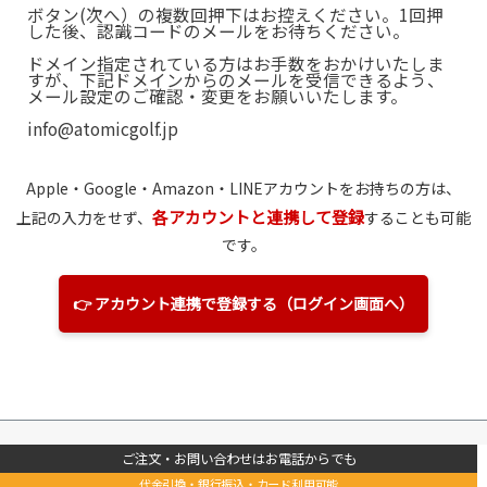
ボタン(次へ）の複数回押下はお控えください。1回押
した後、認識コードのメールをお待ちください。
ドメイン指定されている方はお手数をおかけいたしま
すが、下記ドメインからのメールを受信できるよう、
メール設定のご確認・変更をお願いいたします。
info@atomicgolf.jp
Apple・Google・Amazon
・LINE
アカウントをお持ちの方は、
各アカウントと連携して登録
上記の入力をせず、
することも可能
です。
👉 アカウント連携で登録する（ログイン画面へ）
ご注文・お問い合わせはお電話からでも
代金引換・銀行振込・カード利用可能