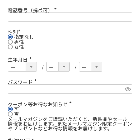
電話番号（携帯可）
(
必
須
)
性別
指定なし
(
必
男性
須
女性
)
生年月日
(
必
須
)
パスワード
(
必
須
)
クーポン等お得なお知らせ
可
(
必
否
須
メールマガジンをご購読いただくと、新製品やセール
)
情報をお届けします。またメールマガジン限定クーポン
やプレゼントなどお得な情報をお届けします。