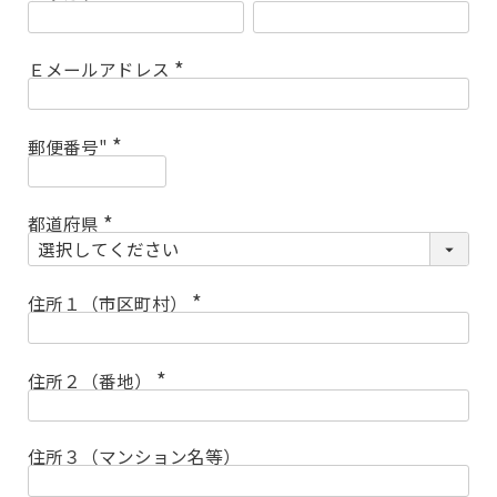
(
必
須
)
Ｅメールアドレス
(
必
須
)
郵便番号"
(
必
須
)
都道府県
(
必
須
)
住所１（市区町村）
(
必
須
)
住所２（番地）
(
必
須
)
住所３（マンション名等）