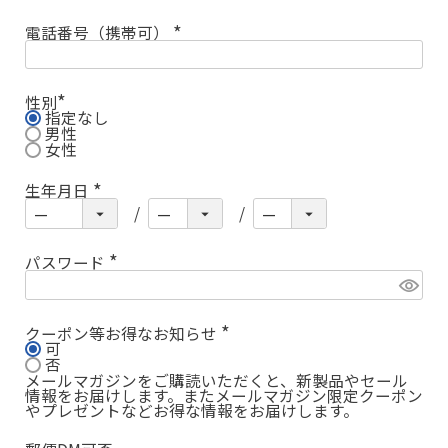
電話番号（携帯可）
(
必
須
)
性別
指定なし
(
必
男性
須
女性
)
生年月日
(
必
須
)
パスワード
(
必
須
)
クーポン等お得なお知らせ
可
(
必
否
須
メールマガジンをご購読いただくと、新製品やセール
)
情報をお届けします。またメールマガジン限定クーポン
やプレゼントなどお得な情報をお届けします。