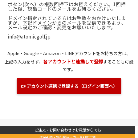
ボタン(次へ）の複数回押下はお控えください。1回押
した後、認識コードのメールをお待ちください。
ドメイン指定されている方はお手数をおかけいたしま
すが、下記ドメインからのメールを受信できるよう、
メール設定のご確認・変更をお願いいたします。
info@atomicgolf.jp
Apple・Google・Amazon
・LINE
アカウントをお持ちの方は、
各アカウントと連携して登録
上記の入力をせず、
することも可能
です。
👉 アカウント連携で登録する（ログイン画面へ）
ご注文・お問い合わせはお電話からでも
代金引換・銀行振込・カード利用可能