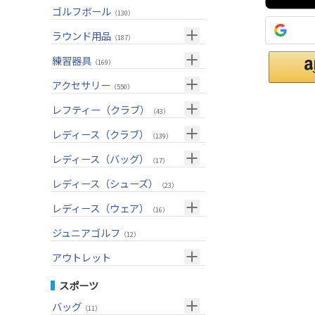
ユーティリティー(右用)
トートバッグ
（89）
（53）
トップス
ゴルフボール
（55）
（130）
アイアンセット(右用)
カートバッグ
（209）
（85）
ボトムス
（26）
ラウンド用品
（187）
アイアン単品(右用)
クラブケース
（91）
（33）
アウター
（17）
GPSナビ
練習器具
（34）
（169）
ウェッジ(右用)
（134）
インナー
（17）
距離測定器
パターマット
（59）
アクセサリー
（28）
（550）
パター(右用)
（222）
レインウェア
（11）
ティー
スイング練習器
（20）
ヘッドカバー
（114）
レフティー（クラブ）
（213）
（43）
チッパー(右用)
（13）
ソックス
（25）
ボールケース
（3）
シューズケース
クラブセット(左用)
（7）
レディース（クラブ）
（1）
（139）
USモデル
（59）
グローブ
（45）
マーカー
（35）
トラベルケース
ドライバー(左用)
（20）
クラブセット(女性用)
（4）
レディース（バッグ）
（11）
（17）
カスタム
その他
（11）
グリーンフォーク
（4）
ポーチ
フェアウェイウッド(左用)
（12）
ドライバー(女性用)
（4）
キャディバッグ
（20）
レディース（シューズ）
（12）
（23）
ネームプレート
（6）
帽子
ユーティリティー(左用)
（72）
フェアウェイウッド(女性用)
（3）
クラブケース
（28）
（2）
レディース（ウェア）
（16）
傘
（23）
ベルト
アイアンセット(左用)
（33）
ユーティリティー(女性用)
（6）
（24）
トップス
ジュニアゴルフ
（5）
（12）
サングラス
アイアン単品(左用)
（73）
アイアンセット(女性用)
（3）
（17）
レインウェア
（4）
アウトレット
ネックレス
ウェッジ(左用)
（31）
アイアン単品(女性用)
（7）
（14）
グローブ
（4）
クラブセット
スポーツ
その他
パター(左用)
（42）
ウェッジ(女性用)
（15）
（15）
その他
ドライバー
（2）
バッグ
（11）
シャフト