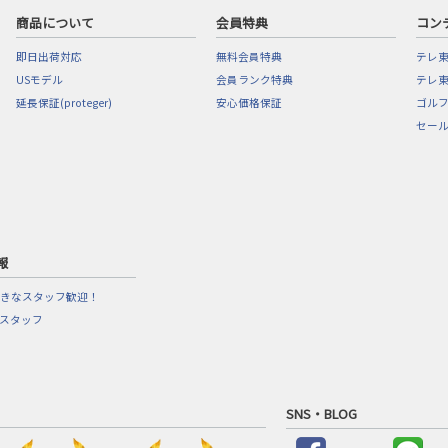
商品について
会員特典
コン
即日出荷対応
無料会員特典
テレ
USモデル
会員ランク特典
テレ東
延長保証(proteger)
安心価格保証
ゴル
セー
報
きなスタッフ歓迎！
営スタッフ
SNS・BLOG