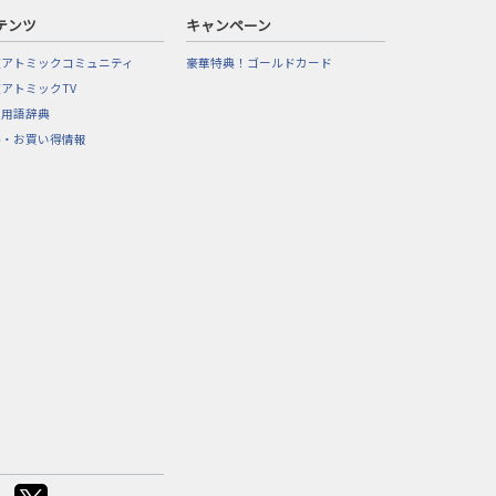
テンツ
キャンペーン
東アトミックコミュニティ
豪華特典！ゴールドカード
アトミックTV
フ用語辞典
ル・お買い得情報