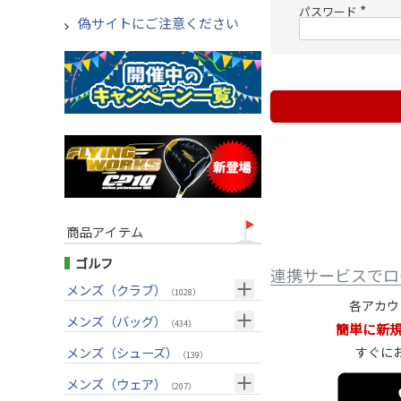
)
パスワード
偽サイトにご注意ください
(
必
須
)
商品アイテム
ゴルフ
連携サービスでロ
メンズ（クラブ）
（1028）
各アカウ
クラブセット(右用)
メンズ（バッグ）
（24）
（434）
簡単に新
ドライバー(右用)
キャディバッグ
（136）
すぐに
メンズ（シューズ）
（212）
（139）
フェアウェイウッド(右用)
ボストンバッグ
（100）
（50）
メンズ（ウェア）
（207）