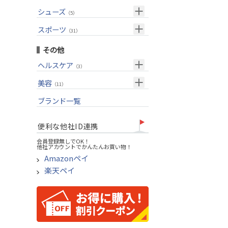
USモデル
（27）
パター(女性用)
（8）
フェアウェイウッド
メンズ
シューズ
（10）
（5）
グリップ
（20）
チッパー(女性用)
（2）
ユーティリティー
スーツケース
アクセサリー
（1）
スポーツ
（4）
（31）
USモデル
アイアンセット
（1）
メンズ
トレーニング
（1）
（14）
その他
アイアン単品
アウトドア
（6）
ヘルスケア
（3）
ウェッジ
アクセサリー
（11）
サポーター
美容
（2）
パター
（11）
UVケア
ブランド一覧
ゴルフバッグ
（11）
キャディバッグ
便利な他社ID連携
ゴルフシューズ
会員登録無しでOK！
他社アカウントでかんたんお買い物！
ウェア
Amazonペイ
その他
楽天ペイ