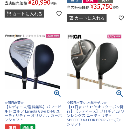
¥
20,990
当店販売価格
税込
¥
35,750
当店販売価格
税込
カートに入れる
カートに入れる
☆即日出荷☆
☆即日出荷/2023年モデル☆
【レディース/送料無料】パワービ
【11日まで！15％オフクーポン発
ルト ゴルフ Lamola GS-α DH-U ユ
行】【レディース】プロギア LS ワ
ーティリティー オリジナル カーボ
ンレングス ユーティリティ
ンシャフト
SPEEDER NX FOR PRGR カーボン
シャフト