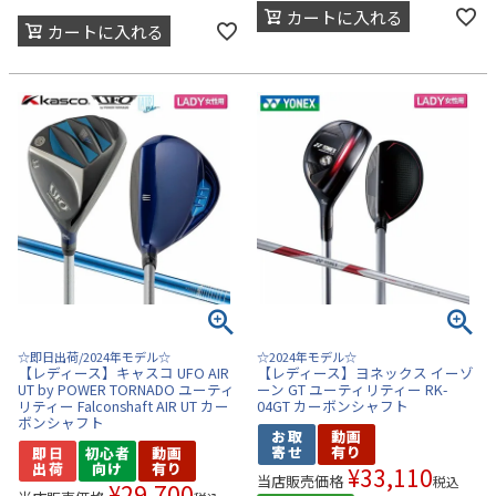
カートに入れる
カートに入れる
☆即日出荷/2024年モデル☆
☆2024年モデル☆
【レディース】キャスコ UFO AIR
【レディース】ヨネックス イーゾ
UT by POWER TORNADO ユーティ
ーン GT ユーティリティー RK-
リティー Falconshaft AIR UT カー
04GT カーボンシャフト
ボンシャフト
¥
33,110
当店販売価格
税込
¥
29,700