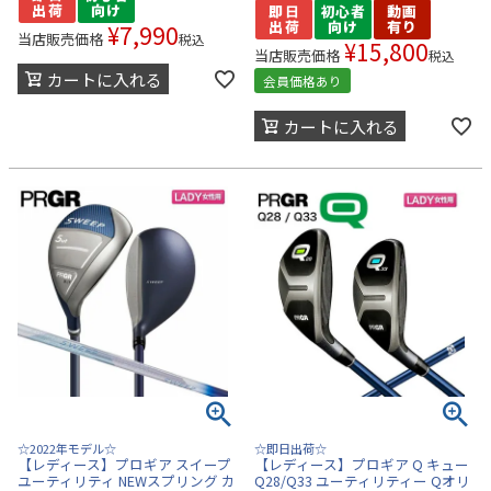
¥
7,990
当店販売価格
税込
¥
15,800
当店販売価格
税込
カートに入れる
会員価格あり
カートに入れる
☆2022年モデル☆
☆即日出荷☆
【レディース】プロギア スイープ
【レディース】プロギア Q キュー
ユーティリティ NEWスプリング カ
Q28/Q33 ユーティリティー Qオリ