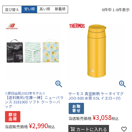
安い順
高い順
新着順
6
件中
1
-
6
件表示
並び替え
☆即日出荷/2023年モデル☆
サーモス 真空断熱 ケータイマグ
【送料無料/在庫一掃】ニューバラ
JOO-500 水筒 0.5L イエロー(Y)
ンス 3181003 ソフト クーラーバ
ッグ
¥
3,058
当店販売価格
税込
¥
2,990
当店販売価格
税込
カートに入れる