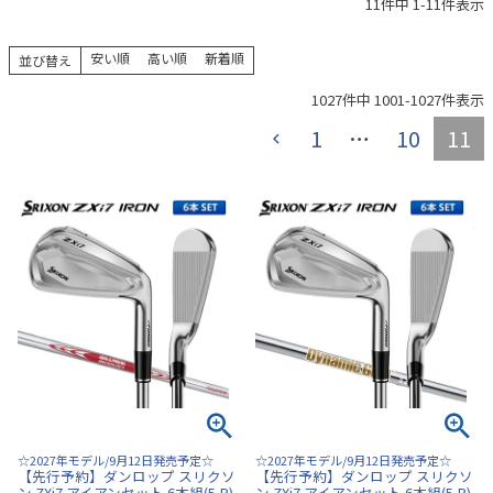
11
件中
1
-
11
件表示
安い順
高い順
新着順
並び替え
1027
件中
1001
-
1027
件表示
1
…
10
11
☆2027年モデル/9月12日発売予定☆
☆2027年モデル/9月12日発売予定☆
【先行予約】ダンロップ スリクソ
【先行予約】ダンロップ スリクソ
ン ZXi7 アイアンセット 6本組(5-P)
ン ZXi7 アイアンセット 6本組(5-P)