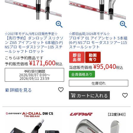
☆2027年モデル/9月12日発売予定☆
☆即日出荷/2026年モデル☆
【先行予約】ダンロップ スリクソ
プロギア 01 アイアンセット 5本組
ン ZXi5 アイアンセット 6本組(5-P)
(6-P) NSプロ モーダス3 ツアー115
NSプロ モーダス3 ツアー105 スチ
スチールシャフト
ールシャフト ロケット
こちらは予約商品です
¥
171,600
予約販売価格
税込
¥
95,040
当店販売価格
税込
予約受付期間
会員価格あり
2026/08/07 0:00
〜
2026/09/11 23:59
在庫切れ
詳細を見る
カートに入れる