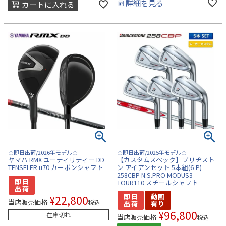
詳細を見る
カートに入れる
☆即日出荷/2026年モデル☆
☆即日出荷/2025年モデル☆
ヤマハ RMX ユーティリティー DD
【カスタムスペック】ブリヂスト
TENSEI FR u70 カーボンシャフト
ン アイアンセット 5本組(6-P)
258CBP N.S.PRO MODUS3
TOUR110 スチールシャフト
¥
22,800
当店販売価格
税込
¥
96,800
在庫切れ
当店販売価格
税込