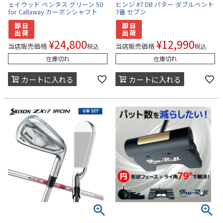
ェイウッド ベンタス グリーン 50
ヒンジ #7 DB パター ダブルベント
for Callaway カーボンシャフト
7番 セブン
¥
24,800
¥
12,990
当店販売価格
当店販売価格
税込
税込
在庫切れ
在庫切れ
カートに入れる
カートに入れる