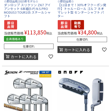
☆即日出荷/2025年モデル☆
☆即日出荷☆
ダンロップ スリクソン ZXi7 アイ
【11日まで！30％オフクーポン発
アンセット 6本組(5-P) N.S.PRO
行】トゥルーロール ゴルフ ネオ
MODUS3 TOUR105 スチールシャ
マレット型 センターシャフト パ
フト
ター
¥
113,850
¥
34,800
当店販売価格
当店販売価格
税込
税込
会員価格あり
在庫切れ
在庫切れ
カートに入れる
カートに入れる