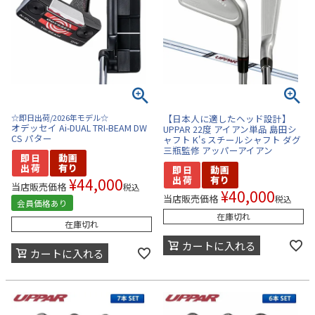
☆即日出荷/2026年モデル☆
【日本人に適したヘッド設計】
オデッセイ Ai-DUAL TRI-BEAM DW
UPPAR 22度 アイアン単品 島田シ
CS パター
ャフト K's スチールシャフト ダグ
三瓶監修 アッパーアイアン
¥
44,000
当店販売価格
税込
¥
40,000
当店販売価格
税込
会員価格あり
在庫切れ
在庫切れ
カートに入れる
カートに入れる