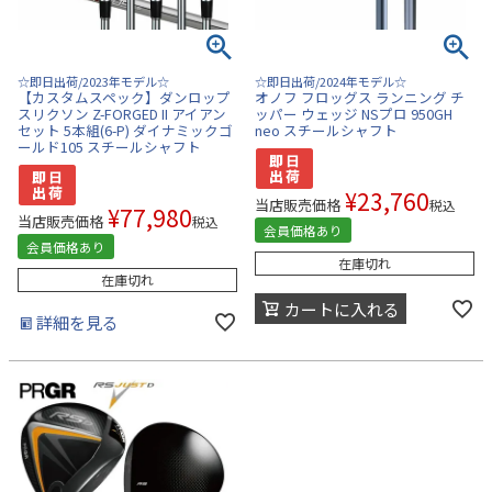
☆即日出荷/2023年モデル☆
☆即日出荷/2024年モデル☆
【カスタムスペック】ダンロップ
オノフ フロッグス ランニング チ
スリクソン Z-FORGED II アイアン
ッパー ウェッジ NSプロ 950GH
セット 5本組(6-P) ダイナミックゴ
neo スチールシャフト
ールド105 スチールシャフト
¥
23,760
当店販売価格
税込
¥
77,980
当店販売価格
税込
会員価格あり
会員価格あり
在庫切れ
在庫切れ
カートに入れる
詳細を見る